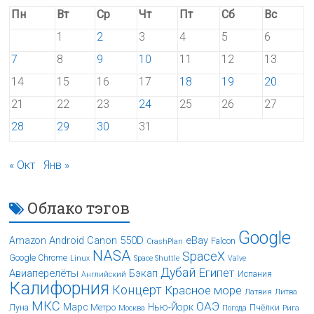
Пн
Вт
Ср
Чт
Пт
Сб
Вс
1
2
3
4
5
6
7
8
9
10
11
12
13
14
15
16
17
18
19
20
21
22
23
24
25
26
27
28
29
30
31
« Окт
Янв »
Облако тэгов
Google
Android
Canon 550D
eBay
Amazon
Falcon
CrashPlan
NASA
SpaceX
Google Chrome
Linux
Space Shuttle
Valve
Дубай
Египет
Авиаперелёты
Бэкап
Испания
Английский
Калифорния
Концерт
Красное море
Латвия
Литва
МКС
ОАЭ
Марс
Нью-Йорк
Луна
Метро
Пчёлки
Москва
Погода
Рига