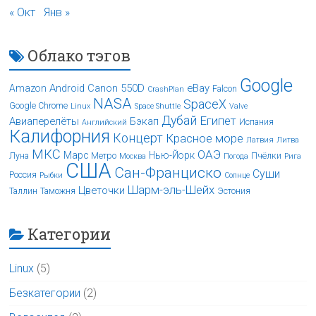
« Окт
Янв »
Облако тэгов
Google
Android
Canon 550D
eBay
Amazon
Falcon
CrashPlan
NASA
SpaceX
Google Chrome
Linux
Space Shuttle
Valve
Дубай
Египет
Авиаперелёты
Бэкап
Испания
Английский
Калифорния
Концерт
Красное море
Латвия
Литва
МКС
ОАЭ
Марс
Нью-Йорк
Луна
Метро
Пчёлки
Москва
Погода
Рига
США
Сан-Франциско
Суши
Россия
Рыбки
Солнце
Шарм-эль-Шейх
Цветочки
Таллин
Таможня
Эстония
Категории
Linux
(5)
Безкатегории
(2)