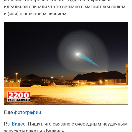
идеальной спирали что то связано с магнитным полем
и (или) с полярным сиянием.
Ещё
фотографии
.
P.s.
Видео
. Пишут, что связано с очередным неудачным
запуском ракеты «Булава».