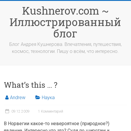
Перейти
Kushnerov.com ~
к
содержимому
Иллюстрированный
блог
Блог Андрея Кушнерова. Впечатления, путешествия,
космос, технологии. Пишу о всём, что интересно.
What’s this … ?
Andrew
Наука
09.12.2009
1 Комментарий
В Норвегии какое-то невероятное (природное?)
явление. Интересно что это? Судя по широтам и