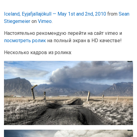
Iceland, Eyjafjallajökull — May 1st and 2nd, 2010
from
Sean
Stiegemeier
on
Vimeo
.
Настоятельно рекомендую перейти на сайт vimeo и
посмотреть ролик
на полный экран в HD качестве!
Несколько кадров из ролика: