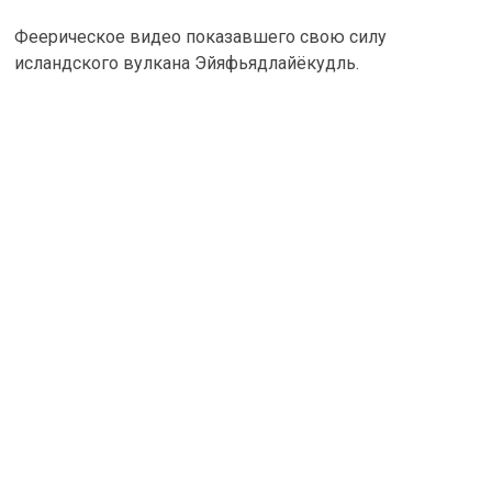
Феерическое видео показавшего свою силу
исландского вулкана Эйяфьядлайёкудль.