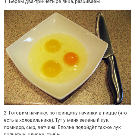
1. Берём два-три-четыре яйца, разбиваем.
2. Готовим начинку, по принципу начинки в пицце (что
есть в холодильнике). Тут у меня зелёный лук,
помидор, сыр, ветчина. Вполне подойдёт также лук
репчатый, оливки, грибы.