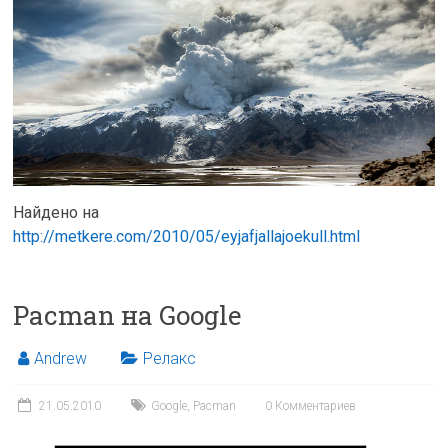
Найдено на
http://metkere.com/2010/05/eyjafjallajoekull.html
Pacman на Google
Andrew
Релакс
21.05.2010
Google
,
Pacman
0 Комментариев