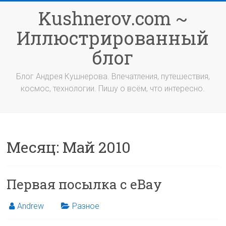
Перейти
Kushnerov.com ~
к
содержимому
Иллюстрированный
блог
Блог Андрея Кушнерова. Впечатления, путешествия,
космос, технологии. Пишу о всём, что интересно.
Месяц:
Май 2010
Первая посылка с eBay
Andrew
Разное