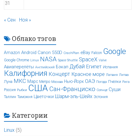
31
« Сен
Ноя »
Облако тэгов
Google
Android
Canon 550D
eBay
Amazon
Falcon
CrashPlan
NASA
SpaceX
Google Chrome
Linux
Space Shuttle
Valve
Дубай
Египет
Авиаперелёты
Бэкап
Испания
Английский
Калифорния
Концерт
Красное море
Латвия
Литва
МКС
ОАЭ
Марс
Нью-Йорк
Луна
Метро
Пчёлки
Москва
Погода
Рига
США
Сан-Франциско
Суши
Россия
Рыбки
Солнце
Шарм-эль-Шейх
Цветочки
Таллин
Таможня
Эстония
Категории
Linux
(5)