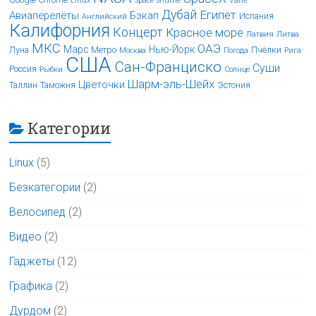
Google Chrome
Linux
Space Shuttle
Valve
Дубай
Египет
Авиаперелёты
Бэкап
Испания
Английский
Калифорния
Концерт
Красное море
Латвия
Литва
МКС
ОАЭ
Марс
Нью-Йорк
Луна
Метро
Пчёлки
Москва
Погода
Рига
США
Сан-Франциско
Суши
Россия
Рыбки
Солнце
Шарм-эль-Шейх
Цветочки
Таллин
Таможня
Эстония
Категории
Linux
(5)
Безкатегории
(2)
Велосипед
(2)
Видео
(2)
Гаджеты
(12)
Графика
(2)
Дурдом
(2)