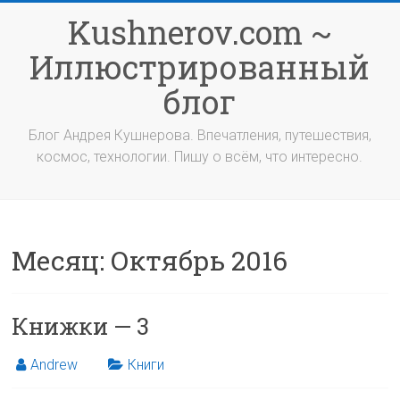
Перейти
Kushnerov.com ~
к
содержимому
Иллюстрированный
блог
Блог Андрея Кушнерова. Впечатления, путешествия,
космос, технологии. Пишу о всём, что интересно.
Месяц:
Октябрь 2016
Книжки — 3
Andrew
Книги