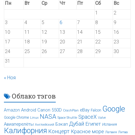
Пн
Вт
Ср
Чт
Пт
Сб
Вс
1
2
3
4
5
6
7
8
9
10
11
12
13
14
15
16
17
18
19
20
21
22
23
24
25
26
27
28
29
30
31
« Ноя
Облако тэгов
Google
Android
Canon 550D
eBay
Amazon
Falcon
CrashPlan
NASA
SpaceX
Google Chrome
Linux
Space Shuttle
Valve
Дубай
Египет
Авиаперелёты
Бэкап
Испания
Английский
Калифорния
Концерт
Красное море
Латвия
Литва