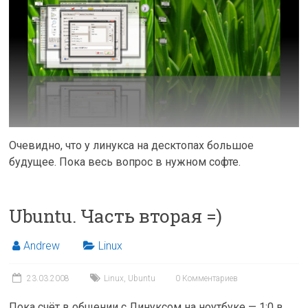
Очевидно, что у линукса на десктопах большое
будущее. Пока весь вопрос в нужном софте.
Ubuntu. Часть вторая =)
Andrew
Linux
23.03.2008
Linux
,
Ubuntu
0 Комментариев
Пока счёт в общении с Линуксом на ноутбуке — 1:0 в