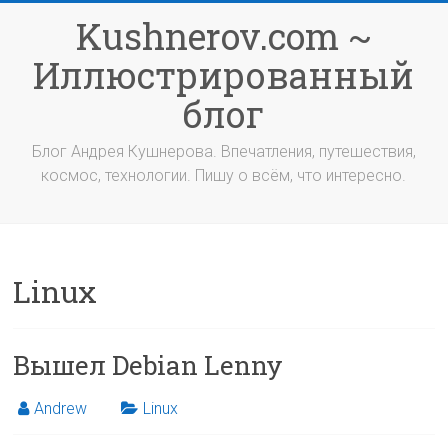
Перейти
Kushnerov.com ~
к
содержимому
Иллюстрированный
блог
Блог Андрея Кушнерова. Впечатления, путешествия,
космос, технологии. Пишу о всём, что интересно.
Linux
Вышел Debian Lenny
Andrew
Linux