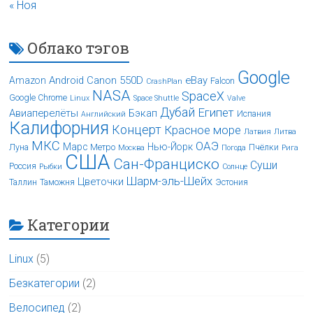
« Ноя
Облако тэгов
Google
Android
Canon 550D
eBay
Amazon
Falcon
CrashPlan
NASA
SpaceX
Google Chrome
Linux
Space Shuttle
Valve
Дубай
Египет
Авиаперелёты
Бэкап
Испания
Английский
Калифорния
Концерт
Красное море
Латвия
Литва
МКС
ОАЭ
Марс
Нью-Йорк
Луна
Метро
Пчёлки
Москва
Погода
Рига
США
Сан-Франциско
Суши
Россия
Рыбки
Солнце
Шарм-эль-Шейх
Цветочки
Таллин
Таможня
Эстония
Категории
Linux
(5)
Безкатегории
(2)
Велосипед
(2)