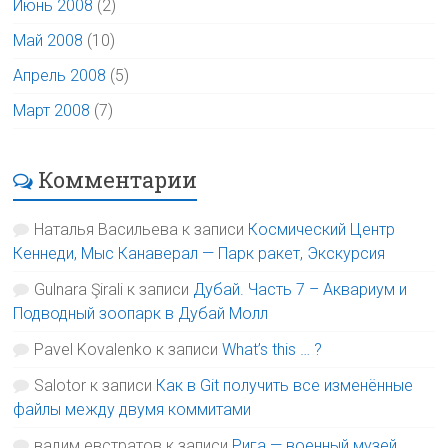
Июнь 2008
(2)
Май 2008
(10)
Апрель 2008
(5)
Март 2008
(7)
Комментарии
Наталья Васильева
к записи
Космический Центр
Кеннеди, Мыс Канаверал — Парк ракет, Экскурсия
Gulnara Şirali
к записи
Дубай. Часть 7 – Аквариум и
Подводный зоопарк в Дубай Молл
Pavel Kovalenko
к записи
What’s this … ?
Salotor
к записи
Как в Git получить все изменённые
файлы между двумя коммитами
вадим евстратов
к записи
Рига — военный музей