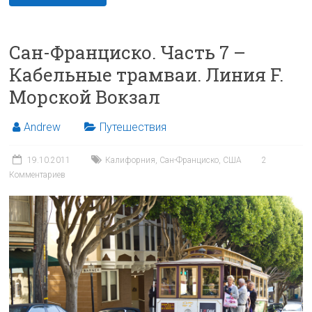
Сан-Франциско. Часть 7 –
Кабельные трамваи. Линия F.
Морской Вокзал
Andrew
Путешествия
19.10.2011
Калифорния
,
Сан-Франциско
,
США
2
Комментариев