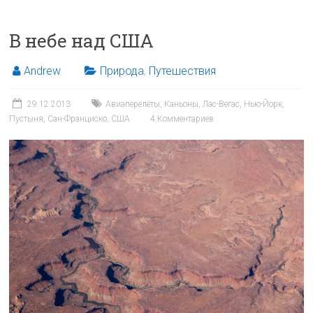
В небе над США
Andrew
Природа
,
Путешествия
29.12.2013
Авиаперелёты
,
Каньоны
,
Лас-Вегас
,
Нью-Йорк
,
Пустыня
,
Сан-Франциско
,
США
4 Комментариев