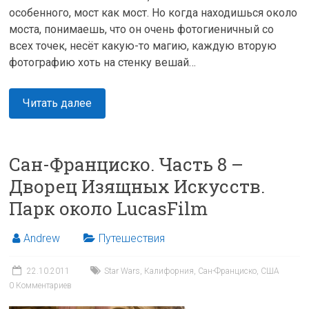
особенного, мост как мост. Но когда находишься около
моста, понимаешь, что он очень фотогиеничный со
всех точек, несёт какую-то магию, каждую вторую
фотографию хоть на стенку вешай…
Читать далее
Сан-Франциско. Часть 8 –
Дворец Изящных Искусств.
Парк около LucasFilm
Andrew
Путешествия
22.10.2011
Star Wars
,
Калифорния
,
Сан-Франциско
,
США
0 Комментариев