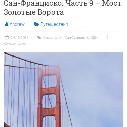
Сан-Франциско. Часть 9 – Мост
Золотые Ворота
Andrew
Путешествия
24.10.2011
Калифорния
,
Сан-Франциско
,
США
2
Комментариев