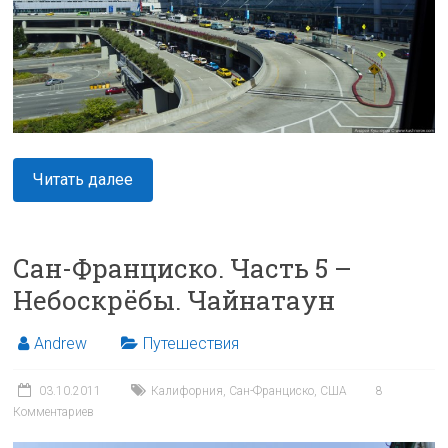
Читать далее
Сан-Франциско. Часть 5 –
Небоскрёбы. Чайнатаун
Andrew
Путешествия
03.10.2011
Калифорния
,
Сан-Франциско
,
США
8
Комментариев