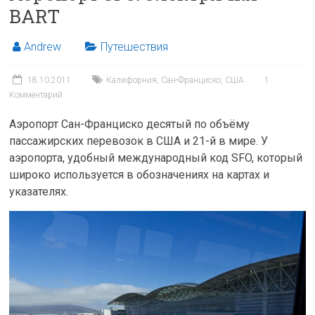
BART
Andrew
Путешествия
18.10.2011
Калифорния
,
Сан-Франциско
,
США
1
Комментарий
Аэропорт Сан-Франциско десятый по объёму
пассажирских перевозок в США и 21-й в мире. У
аэропорта, удобный международный код SFO, который
широко используется в обозначениях на картах и
указателях.