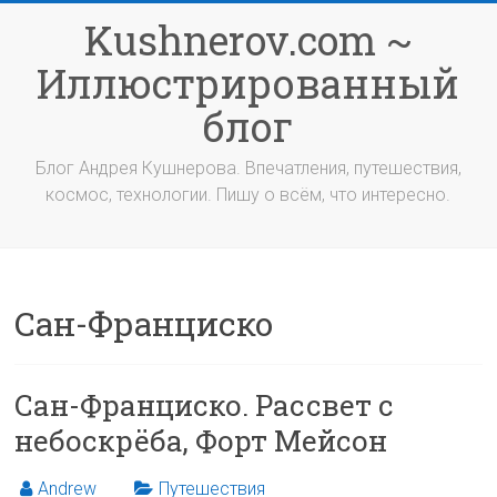
Перейти
Kushnerov.com ~
к
содержимому
Иллюстрированный
блог
Блог Андрея Кушнерова. Впечатления, путешествия,
космос, технологии. Пишу о всём, что интересно.
Сан-Франциско
Сан-Франциско. Рассвет с
небоскрёба, Форт Мейсон
Andrew
Путешествия