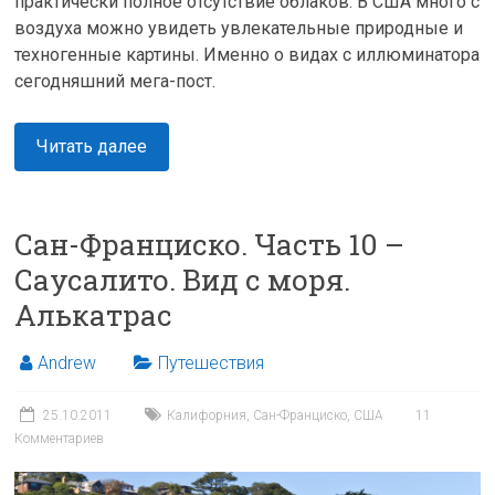
практически полное отсутствие облаков. В США много с
воздуха можно увидеть увлекательные природные и
техногенные картины. Именно о видах с иллюминатора
сегодняшний мега-пост.
Читать далее
Сан-Франциско. Часть 10 –
Саусалито. Вид с моря.
Алькатрас
Andrew
Путешествия
25.10.2011
Калифорния
,
Сан-Франциско
,
США
11
Комментариев