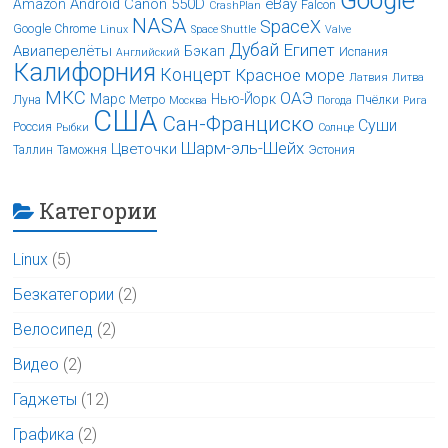
Android
Canon 550D
eBay
Amazon
Falcon
CrashPlan
NASA
SpaceX
Google Chrome
Linux
Space Shuttle
Valve
Дубай
Египет
Авиаперелёты
Бэкап
Испания
Английский
Калифорния
Концерт
Красное море
Латвия
Литва
МКС
ОАЭ
Марс
Нью-Йорк
Луна
Метро
Пчёлки
Москва
Погода
Рига
США
Сан-Франциско
Суши
Россия
Рыбки
Солнце
Шарм-эль-Шейх
Цветочки
Таллин
Таможня
Эстония
Категории
Linux
(5)
Безкатегории
(2)
Велосипед
(2)
Видео
(2)
Гаджеты
(12)
Графика
(2)