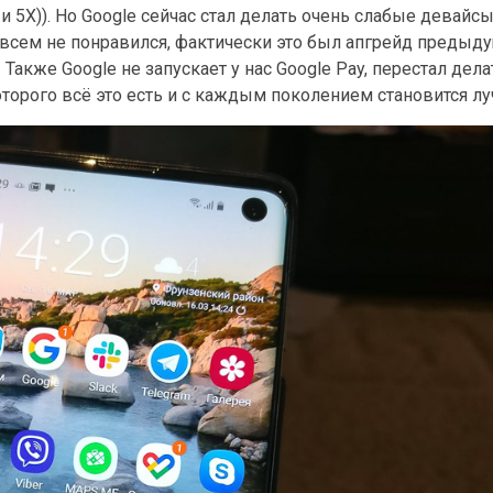
 и 5X)). Но Google сейчас стал делать очень слабые девайс
 совсем не понравился, фактически это был апгрейд предыд
 Также Google не запускает у нас Google Pay, перестал дел
которого всё это есть и с каждым поколением становится л