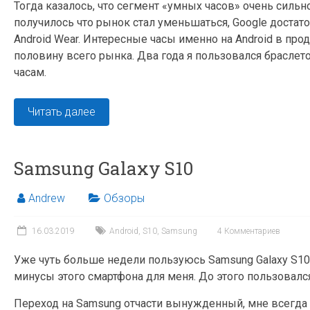
Тогда казалось, что сегмент «умных часов» очень сильн
получилось что рынок стал уменьшаться, Google достато
Android Wear. Интересные часы именно на Android в прод
половину всего рынка. Два года я пользовался браслето
часам.
Читать далее
Samsung Galaxy S10
Andrew
Обзоры
16.03.2019
Android
,
S10
,
Samsung
4 Комментариев
Уже чуть больше недели пользуюсь Samsung Galaxy S10
минусы этого смартфона для меня. До этого пользовался
Переход на Samsung отчасти вынужденный, мне всегда н