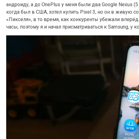
андроиду, а до OnePlus у меня были два Google Nexus (5
когда был в США, хотел купить Pixel 3, но он в живую
«Пикселя», в то время, как конкуренты убежали вперёд.
часы, поэтому я и начал присматриваться к Samsung, у 