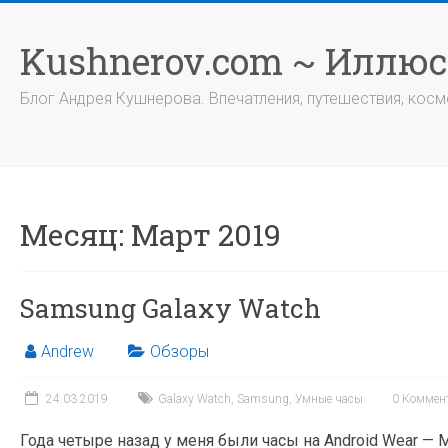
Перейти
к
Kushnerov.com ~ Иллю
содержимому
Блог Андрея Кушнерова. Впечатления, путешествия, космо
Месяц:
Март 2019
Samsung Galaxy Watch
Andrew
Обзоры
24.03.2019
Galaxy Watch
,
Samsung
,
Умные часы
0 Коммен
Года четыре назад у меня были часы на Android Wear — M