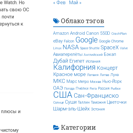
e Watch. Но
« Фев
Май »
ивать свою ОС
 почти
Облако тэгов
ернуться к
Android
Canon 550D
Amazon
CrashPlan
Google
eBay
Falcon
Google Chrome
NASA
SpaceX
Linux
Space Shuttle
Valve
Авиаперелёты
Бэкап
Английский
Дубай
Египет
Испания
Калифорния
Концерт
Красное море
Луна
Латвия
Литва
МКС
Марс
Нью-Йорк
Метро
Москва
ОАЭ
Пчёлки
Россия
Погода
Рига
Рыбки
США
Сан-Франциско
Суши
Цветочки
Таллин
Таможня
Солнце
Шарм-эль-Шейх
Эстония
е плюсы и
Категории
 чистому