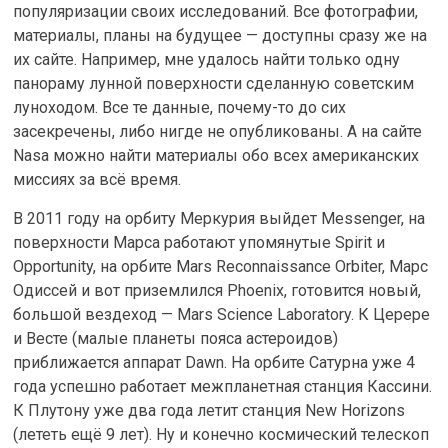
популяризации своих исследований. Все фотографии,
материалы, планы на будущее — доступны сразу же на
их сайте. Например, мне удалось найти только одну
панораму лунной поверхности сделанную советским
луноходом. Все те данные, почему-то до сих
засекречены, либо нигде не опубликованы. А на сайте
Nasa можно найти материалы обо всех американских
миссиях за всё время.
В 2011 году на орбиту Меркурия выйдет Messenger, на
поверхности Марса работают упомянутые Spirit и
Opportunity, на орбите Mars Reconnaissance Orbiter, Марс
Одиссей и вот приземлился Phoenix, готовится новый,
большой вездеход — Mars Science Laboratory. К Церере
и Весте (малые планеты пояса астероидов)
приближается аппарат Dawn. На орбите Сатурна уже 4
года успешно работает межпланетная станция Кассини.
К Плутону уже два года летит станция New Horizons
(лететь ещё 9 лет). Ну и конечно космический телескоп