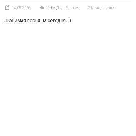
14.05.2008
Moby
,
День Варенья
2 Комментариев
Любимая песня на сегодня =)