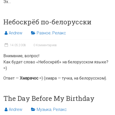
Эх…
Небоскрёб по-белорусски
Andrew
Разное
,
Релакс
14.05.2008
0 Комментариев
Внимание, вопрос!
Как будет слово «Небоскрёб» на белорусском языке?
=)
Ответ —
Хмарачос
=) (хмара — тучка, на белорусском).
The Day Before My Birthday
Andrew
Музыка
,
Релакс