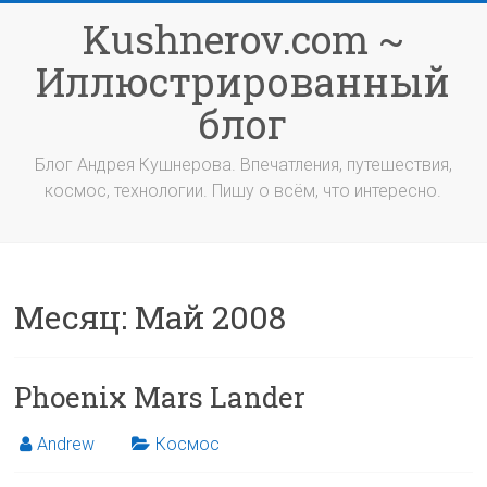
Перейти
Kushnerov.com ~
к
содержимому
Иллюстрированный
блог
Блог Андрея Кушнерова. Впечатления, путешествия,
космос, технологии. Пишу о всём, что интересно.
Месяц:
Май 2008
Phoenix Mars Lander
Andrew
Космос