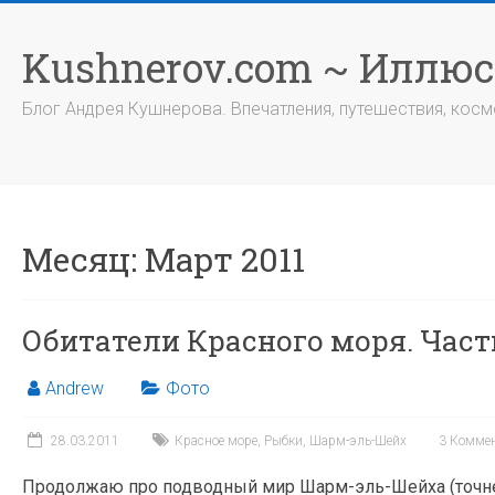
Перейти
к
Kushnerov.com ~ Иллю
содержимому
Блог Андрея Кушнерова. Впечатления, путешествия, космо
Месяц:
Март 2011
Обитатели Красного моря. Част
Andrew
Фото
28.03.2011
Красное море
,
Рыбки
,
Шарм-эль-Шейх
3 Комме
Продолжаю про подводный мир Шарм-эль-Шейха (точне