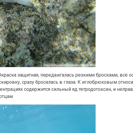
Окраска защитная, передвигалась резкими бросками, всё о
аскировку, сразу бросалась в глаза. К иглобрюховым относи
центрациях содержится сильный яд тетродотоксин, и непра
отцам.