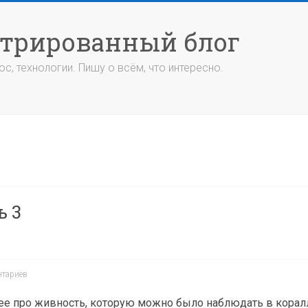
стрированный блог
с, технологии. Пишу о всём, что интересно.
ь 3
нтариев
е про живность, которую можно было наблюдать в корал