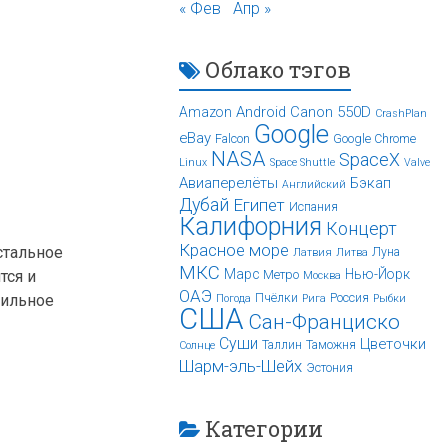
« Фев
Апр »
Облако тэгов
Android
Canon 550D
Amazon
CrashPlan
Google
eBay
Falcon
Google Chrome
NASA
SpaceX
Linux
Space Shuttle
Valve
Авиаперелёты
Бэкап
Английский
Дубай
Египет
Испания
Калифорния
Концерт
Красное море
стальное
Луна
Латвия
Литва
МКС
Марс
Нью-Йорк
тся и
Метро
Москва
ОАЭ
вильное
Пчёлки
Россия
Погода
Рига
Рыбки
США
Сан-Франциско
Суши
Цветочки
Таллин
Таможня
Солнце
Шарм-эль-Шейх
Эстония
Категории