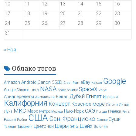
10
11
12
13
14
15
16
17
18
19
20
21
22
23
24
25
26
27
28
29
30
31
« Ноя
Облако тэгов
Google
Android
Canon 550D
eBay
Amazon
Falcon
CrashPlan
NASA
SpaceX
Google Chrome
Linux
Space Shuttle
Valve
Дубай
Египет
Авиаперелёты
Бэкап
Испания
Английский
Калифорния
Концерт
Красное море
Латвия
Литва
МКС
ОАЭ
Марс
Нью-Йорк
Луна
Метро
Пчёлки
Москва
Погода
Рига
США
Сан-Франциско
Суши
Россия
Рыбки
Солнце
Шарм-эль-Шейх
Цветочки
Таллин
Таможня
Эстония