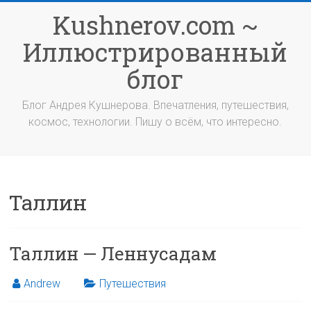
Перейти
Kushnerov.com ~
к
содержимому
Иллюстрированный
блог
Блог Андрея Кушнерова. Впечатления, путешествия,
космос, технологии. Пишу о всём, что интересно.
Таллин
Таллин — Леннусадам
Andrew
Путешествия