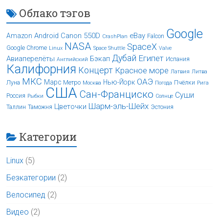
Облако тэгов
Google
Android
Canon 550D
eBay
Amazon
Falcon
CrashPlan
NASA
SpaceX
Google Chrome
Linux
Space Shuttle
Valve
Дубай
Египет
Авиаперелёты
Бэкап
Испания
Английский
Калифорния
Концерт
Красное море
Латвия
Литва
МКС
ОАЭ
Марс
Нью-Йорк
Луна
Метро
Пчёлки
Москва
Погода
Рига
США
Сан-Франциско
Суши
Россия
Рыбки
Солнце
Шарм-эль-Шейх
Цветочки
Таллин
Таможня
Эстония
Категории
Linux
(5)
Безкатегории
(2)
Велосипед
(2)
Видео
(2)