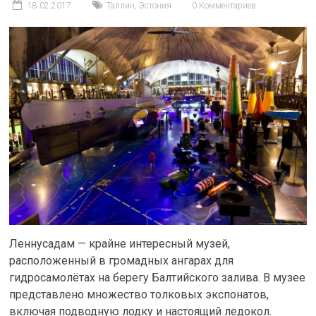
18.02.2017
Таллин
,
Эстония
0 Комментариев
Леннусадам — крайне интересный музей,
расположенный в громадных ангарах для
гидросамолётах на берегу Балтийского залива. В музее
представлено множество толковых экспонатов,
включая подводную лодку и настоящий ледокол.