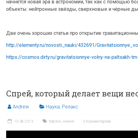
начнётся новая эра в астрономии, так как с помощью 
объекты: нейтронные звёзды, сверхновые и чёрные д
Две очень хороших статьи про открытие гравитационны
http://elementy.ru/novosti_nauki/432691/Gravitatsionnye_vo
https://cosmos.dirty.ru/gravitatsionnye-volny-na-paltsakh-t
Спрей, который делает вещи 
Andrew
Наука
,
Релакс
15.08.2013
тефлон
,
химия
0 Комментариев