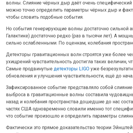
волны. Слияние чёрных дыр даёт очень специфический 
можно точно определить параметры чёрных дыр и факт 
чтобы словить подобные события.
Но события генерирующие волны достаточно сильной а
Галактике) достаточно редко (раз в тысячи лет). А мо
сильно ослабленными. По оценкам, колебания простран
Детекторы гравитационных волн строятся уже более чем
ухищрений чувствительность достигла таких величин, ч
Самые продвинутые
детекторы LIGO
уже безрезультатно
обновления и улучшения чувствительности, ещё до нач
Зафиксированное событие представляло собой слияние 
выброса в гравитационные волны составила чудовищны
назад и колебания пространства дошедшие до нас соста
частях США одновременно словили именно тот специфиче
что событие произошло и определить параметры слиян
Фактически это прямое доказательство теории Эйнштей