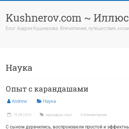
Перейти
к
Kushnerov.com ~ Иллю
содержимому
Блог Андрея Кушнерова. Впечатления, путешествия, космо
Наука
Опыт с карандашами
Andrew
Наука
19.09.2016
карандаши
,
опыт
0 Комментариев
С сыном дурачились, воспроизвели простой и эффектны