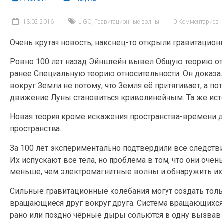
13.02.2016
LIGO
,
Гравитационные волны
0 Комментариев
Очень крутая новость, наконец-то открыли гравитацио
Ровно 100 лет назад Эйнштейн вывел Общую теорию отн
ранее Специальную теорию относительности. Он доказал,
вокруг Земли не потому, что Земля её притягивает, а п
движение Луны становиться криволинейным. Та же исто
Новая теория кроме искажения пространства-времени 
пространства.
За 100 лет экспериментально подтвердили все следстви
Их испускают все тела, но проблема в том, что они оче
меньше, чем электромагнитные волны и обнаружить их
Сильные гравитационные колебания могут создать толь
вращающиеся друг вокруг друга. Система вращающихся 
рано или поздно чёрные дыры сольются в одну вызвав