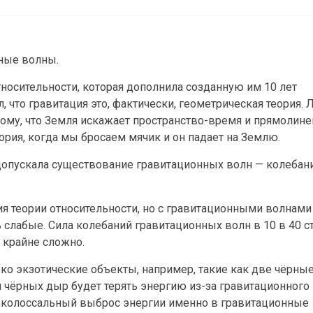
нные волны.
осительности, которая дополнила созданную им 10 лет
 что гравитация это, фактически, геометрическая теория. Л
отому, что Земля искажает пространство-время и прямолин
рия, когда мы бросаем мячик и он падает на Землю.
допускала существование гравитационных волн — колебан
я теории относительности, но с гравитационными волнами 
нь слабые. Сила колебаний гравитационных волн в 10 в 40 с
 крайне сложно.
ко экзотические объекты, например, такие как две чёрн
чёрных дыр будет терять энергию из-за гравитационного 
 колоссальный выброс энергии именно в гравитационные