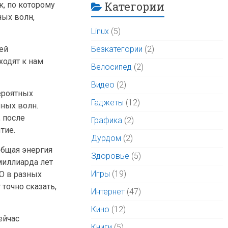
Категории
, по которому
ных волн,
Linux
(5)
Безкатегории
(2)
ей
ходят к нам
Велосипед
(2)
Видео
(2)
ероятных
Гаджеты
(12)
нных волн.
, после
Графика
(2)
тие.
Дурдом
(2)
общая энергия
Здоровье
(5)
миллиарда лет
Игры
(19)
GO в разных
точно сказать,
Интернет
(47)
Кино
(12)
ейчас
Книги
(5)