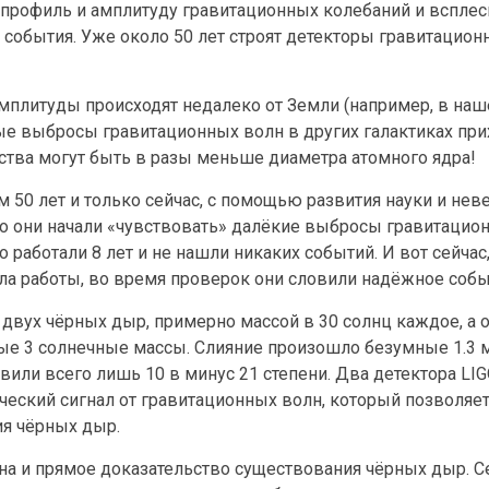
профиль и амплитуду гравитационных колебаний и всплеск
события. Уже около 50 лет строят детекторы гравитацион
мплитуды происходят недалеко от Земли (например, в наш
щные выбросы гравитационных волн в других галактиках при
ства могут быть в разы меньше диаметра атомного ядра!
 50 лет и только сейчас, с помощью развития науки и нев
то они начали «чувствовать» далёкие выбросы гравитацио
 работали 8 лет и не нашли никаких событий. И вот сейчас
ала работы, во время проверок они словили надёжное собы
двух чёрных дыр, примерно массой в 30 солнц каждое, а 
е 3 солнечные массы. Слияние произошло безумные 1.3 
вили всего лишь 10 в минус 21 степени. Два детектора LI
ский сигнал от гравитационных волн, который позволяет 
ия чёрных дыр.
на и прямое доказательство существования чёрных дыр. С