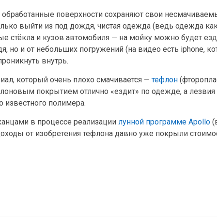
го обработанные поверхности сохраняют свои несмачиваем
олько выйти из под дождя, чистая одежда (ведь одежда как
тые стёкла и кузов автомобиля — на мойку можно будет езди
, но и от небольших погружений (на видео есть iphone, к
проникнуть внутрь.
иал, который очень плохо смачивается —
тефлон
(фтороплас
флоновым покрытием отлично «ездит» по одежде, а лезвия
о известного полимера.
иканцами в процессе реализации
лунной программе Apollo
(
доходы от изобретения тефлона давно уже покрыли стоимо