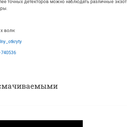
более точных детекторов можно наблюдать различные экзо
ыры.
х волн:
lny_otkryty
m-740536
несмачиваемыми