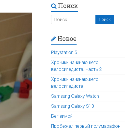
Поиск
Новое
Playstation 5
Хроники начинающего
велосипедиста. Часть 2
Хроники начинающего
велосипедиста
Samsung Galaxy Watch
Samsung Galaxy S10
Бег зимой
Пробежал первый полумарафон