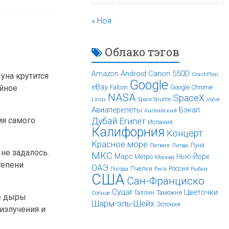
« Ноя
Облако тэгов
Android
Canon 550D
Amazon
CrashPlan
уна крутится
Google
eBay
ейное
Falcon
Google Chrome
NASA
SpaceX
Linux
Space Shuttle
Valve
Авиаперелёты
Бэкап
Английский
Дубай
ия самого
Египет
Испания
Калифорния
Концерт
Красное море
Луна
Латвия
Литва
не задалось.
МКС
Марс
Нью-Йорк
Метро
Москва
тепени
ОАЭ
Пчёлки
Россия
Погода
Рига
Рыбки
США
Сан-Франциско
Суши
Цветочки
Таллин
Таможня
Солнце
ые дыры
Шарм-эль-Шейх
Эстония
излучения и