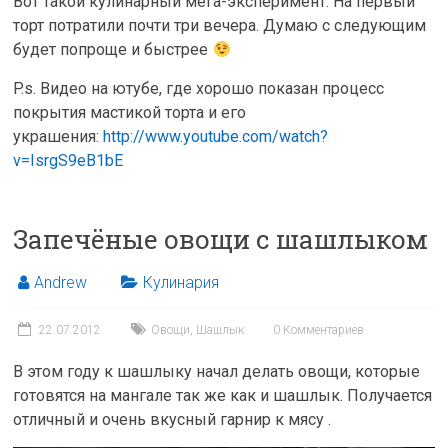
Вот такой кулинарный мега-эксперимент. На первый
торт потратили почти три вечера. Думаю с следующим
будет попроще и быстрее
P.s. Видео на ютубе, где хорошо показан процесс
покрытия мастикой торта и его
украшения:
http://www.youtube.com/watch?
v=IsrgS9eB1bE
Запечёные овощи с шашлыком
Andrew
Кулинария
22.07.2012
Овощи
,
Шашлык
0 Комментариев
В этом году к шашлыку начал делать овощи, которые
готовятся на мангале так же как и шашлык. Получается
отличный и очень вкусный гарнир к мясу .