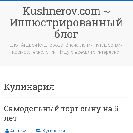
Перейти
Kushnerov.com ~
к
содержимому
Иллюстрированный
блог
Блог Андрея Кушнерова. Впечатления, путешествия,
космос, технологии. Пишу о всём, что интересно.
Кулинария
Самодельный торт сыну на 5
лет
Andrew
Кулинария