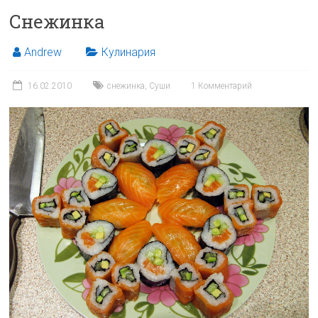
Снежинка
Andrew
Кулинария
16.02.2010
снежинка
,
Суши
1 Комментарий