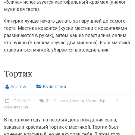
«блина» используется картофельный крахмал (аналог
муки для теста).
Фигурки лучше начать делать за пару дней до самого
торта. Мастика красится (куски мастики с красителями
разминаются в руках), затем как из пластилина лепим
что нужно (в нашем случае два миньона). Если мастика
становиться мягкой, убирается в холодильник.
Тортик
Andrew
Кулинария
17.02.2013
День Варенья
,
Мастика
,
Мишка
,
Торт
0
Комментариев
В прошлом году, на первый день рождения сына,
заказали красивый тортик с мастикой. Тортик был
конечно красивый, но на вкус так себе. В этом году