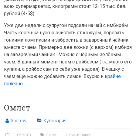
всех супермаркетах, килограмм стоит 12-15 тыс. бел.
рублей (4-5$).
Уже две недели с супругой подсели на чай с имбирём.
Часть корешка нужно очистить от кожуры, порезать
тонкими ломтиками и забросить в заварочный чайник
вместе с чаем. Примерно две ложки (с верхом) имбиря
на заварочный чайник. Можно с чёрным, зелёным
чаем. В данный момент пьём с ройбосом (т.к. много его
купили, а ройбос сам по себе уже надоел). В чашку с
чаем ещё можно добавить лимон. Вкусно и
крайне
полезно
.
Омлет
Andrew
Кулинария
11.05.2010
Омлет
1 Комментарий