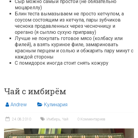
Сыр можно самый простой (не обязательно
моцареллу)
Блин теста вымазываем не просто кетчупом, а
соусом состоящим из кетчупа, пары зубчиков
чеснока продавленных через чесночницу и
орегано (я сыплю сухую приправу)
Лучше не покупать готовое мясо (колбасу или
филей), а взять куриное филе, замариновать
красным перцем и солью и обжарить пару минут с
каждой стороны
С помидорок иногда стоит снять кожуру
Чай с имбирём
Andrew
Кулинария
24.08.2010
Имбирь
,
Чай
0 Комментариев