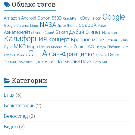
Облако тэгов
Google
Android
Canon 550D
eBay
Amazon
Falcon
CrashPlan
NASA
SpaceX
Google Chrome
Linux
Space Shuttle
Valve
Дубай
Египет
Авиаперелёты
Бэкап
Испания
Английский
Калифорния
Концерт
Красное море
Латвия
Литва
МКС
ОАЭ
Марс
Нью-Йорк
Луна
Метро
Пчёлки
Москва
Погода
Рига
США
Сан-Франциско
Суши
Россия
Рыбки
Солнце
Шарм-эль-Шейх
Цветочки
Таллин
Таможня
Эстония
Категории
Linux
(5)
Безкатегории
(2)
Велосипед
(2)
Видео
(2)