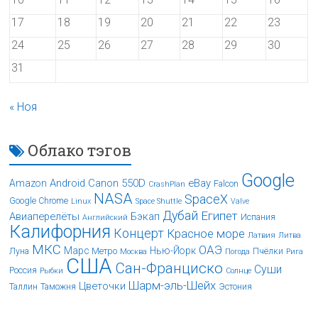
17
18
19
20
21
22
23
24
25
26
27
28
29
30
31
« Ноя
Облако тэгов
Google
Android
Canon 550D
eBay
Amazon
Falcon
CrashPlan
NASA
SpaceX
Google Chrome
Linux
Space Shuttle
Valve
Дубай
Египет
Авиаперелёты
Бэкап
Испания
Английский
Калифорния
Концерт
Красное море
Латвия
Литва
МКС
ОАЭ
Марс
Нью-Йорк
Луна
Метро
Пчёлки
Москва
Погода
Рига
США
Сан-Франциско
Суши
Россия
Рыбки
Солнце
Шарм-эль-Шейх
Цветочки
Таллин
Таможня
Эстония