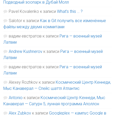
Подводный зоопарк в Дубай Молл
Pavel Kovalenko
к записи
What’s this … ?
Salotor
к записи
Как в Git получить все изменённые
файлы между двумя коммитами
вадим евстратов
к записи
Рига — военный музей
Латвии
Andrew Kushnerov
к записи
Рига — военный музей
Латвии
вадим евстратов
к записи
Рига — военный музей
Латвии
Alexey Rozhkov
к записи
Космический Центр Кеннеди,
Мыс Канаверал — Спейс шаттл Атлантис
Antonio
к записи
Космический Центр Кеннеди, Мыс
Канаверал — Сатурн 5, лунная программа Аполлон
Alex Zubkov
к записи
Googleplex — кампус Google в