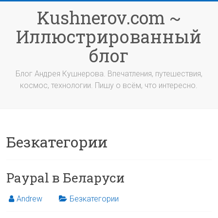
Перейти
Kushnerov.com ~
к
содержимому
Иллюстрированный
блог
Блог Андрея Кушнерова. Впечатления, путешествия,
космос, технологии. Пишу о всём, что интересно.
Безкатегории
Paypal в Беларуси
Andrew
Безкатегории