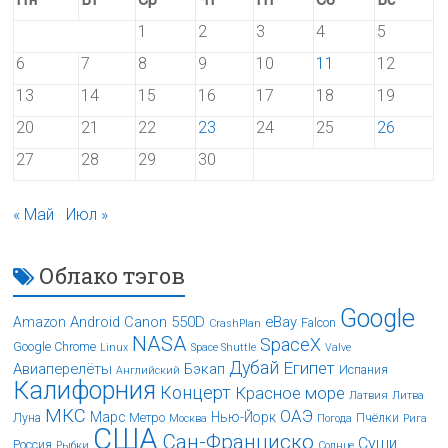
1
2
3
4
5
6
7
8
9
10
11
12
13
14
15
16
17
18
19
20
21
22
23
24
25
26
27
28
29
30
« Май
Июл »
Облако тэгов
Google
Android
Canon 550D
eBay
Amazon
Falcon
CrashPlan
NASA
SpaceX
Google Chrome
Linux
Space Shuttle
Valve
Дубай
Египет
Авиаперелёты
Бэкап
Испания
Английский
Калифорния
Концерт
Красное море
Латвия
Литва
МКС
ОАЭ
Марс
Нью-Йорк
Луна
Метро
Пчёлки
Москва
Погода
Рига
США
Сан-Франциско
Суши
Россия
Рыбки
Солнце