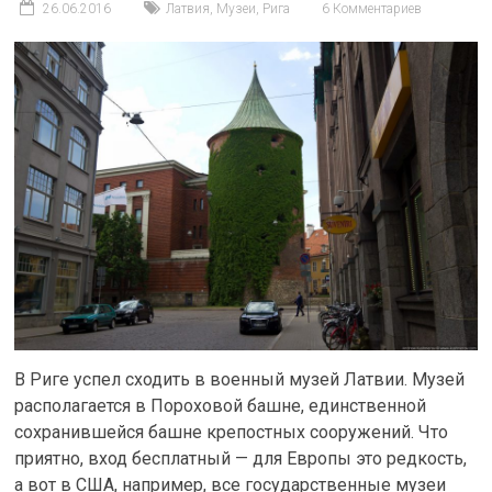
26.06.2016
Латвия
,
Музеи
,
Рига
6 Комментариев
В Риге успел сходить в военный музей Латвии. Музей
располагается в Пороховой башне, единственной
сохранившейся башне крепостных сооружений. Что
приятно, вход бесплатный — для Европы это редкость,
а вот в США, например, все государственные музеи