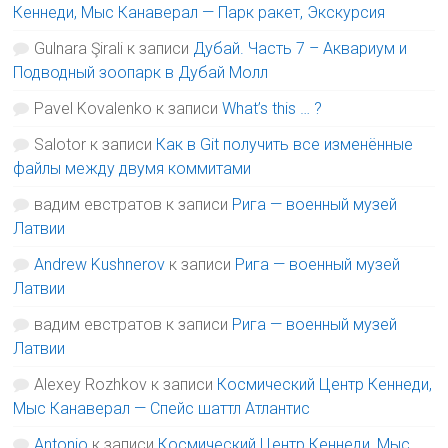
Кеннеди, Мыс Канаверал — Парк ракет, Экскурсия
Gulnara Şirali
к записи
Дубай. Часть 7 – Аквариум и
Подводный зоопарк в Дубай Молл
Pavel Kovalenko
к записи
What’s this … ?
Salotor
к записи
Как в Git получить все изменённые
файлы между двумя коммитами
вадим евстратов
к записи
Рига — военный музей
Латвии
Andrew Kushnerov
к записи
Рига — военный музей
Латвии
вадим евстратов
к записи
Рига — военный музей
Латвии
Alexey Rozhkov
к записи
Космический Центр Кеннеди,
Мыс Канаверал — Спейс шаттл Атлантис
Antonio
к записи
Космический Центр Кеннеди, Мыс