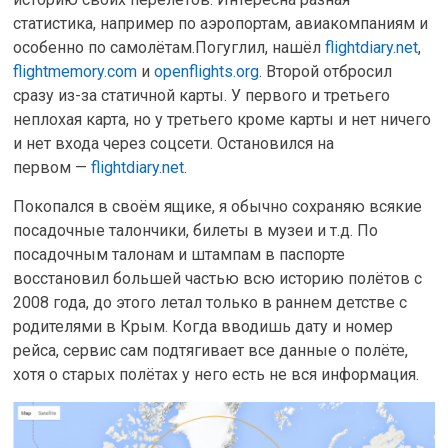
статистика, например по аэропортам, авиакомпаниям и
особенно по самолётам.Погуглил, нашёл
flightdiary.net
,
flightmemory.com
и
openflights.org
. Второй отбросил
сразу из-за статичной карты. У первого и третьего
неплохая карта, но у третьего кроме карты и нет ничего
и нет входа через соцсети. Остановился на
первом —
flightdiary.net
.
Покопался в своём ящике, я обычно сохраняю всякие
посадочные талончики, билеты в музеи и т.д. По
посадочным талонам и штампам в паспорте
восстановил большей частью всю историю полётов с
2008 года, до этого летал только в раннем детстве с
родителями в Крым. Когда вводишь дату и номер
рейса, сервис сам подтягивает все данные о полёте,
хотя о старых полётах у него есть не вся информация.