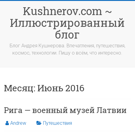
Перейти
Kushnerov.com ~
к
содержимому
Иллюстрированный
блог
Блог Андрея Кушнерова. Впечатления, путешествия,
космос, технологии. Пишу о всём, что интересно.
Месяц:
Июнь 2016
Рига — военный музей Латвии
Andrew
Путешествия