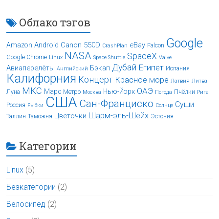
Облако тэгов
Google
Android
Canon 550D
eBay
Amazon
Falcon
CrashPlan
NASA
SpaceX
Google Chrome
Linux
Space Shuttle
Valve
Дубай
Египет
Авиаперелёты
Бэкап
Испания
Английский
Калифорния
Концерт
Красное море
Латвия
Литва
МКС
ОАЭ
Марс
Нью-Йорк
Луна
Метро
Пчёлки
Москва
Погода
Рига
США
Сан-Франциско
Суши
Россия
Рыбки
Солнце
Шарм-эль-Шейх
Цветочки
Таллин
Таможня
Эстония
Категории
Linux
(5)
Безкатегории
(2)
Велосипед
(2)