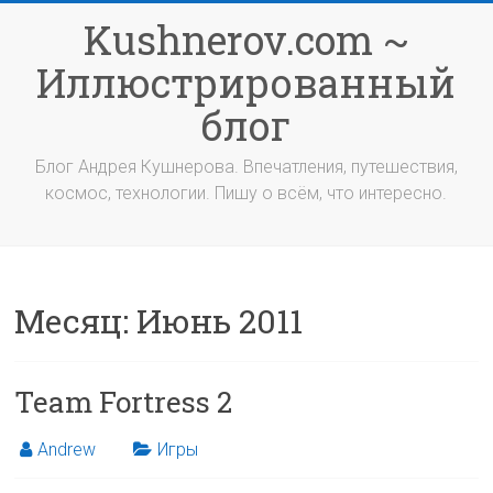
Перейти
Kushnerov.com ~
к
содержимому
Иллюстрированный
блог
Блог Андрея Кушнерова. Впечатления, путешествия,
космос, технологии. Пишу о всём, что интересно.
Месяц:
Июнь 2011
Team Fortress 2
Andrew
Игры