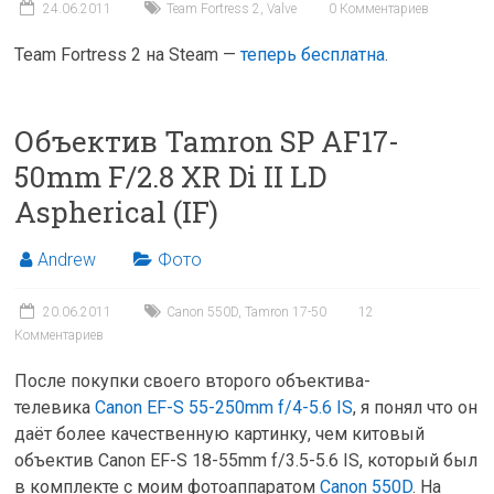
24.06.2011
Team Fortress 2
,
Valve
0 Комментариев
Team Fortress 2 на Steam —
теперь бесплатна
.
Объектив Tamron SP AF17-
50mm F/2.8 XR Di II LD
Aspherical (IF)
Andrew
Фото
20.06.2011
Canon 550D
,
Tamron 17-50
12
Комментариев
После покупки своего второго объектива-
телевика
Canon EF-S 55-250mm f/4-5.6 IS
, я понял что он
даёт более качественную картинку, чем китовый
объектив Canon EF-S 18-55mm f/3.5-5.6 IS, который был
в комплекте с моим фотоаппаратом
Canon 550D
. На