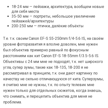
18-24 мм — пейзажи, архитектура, вообщем новые
для себя места
35-50 мм — портреты, небольшое увеличение
пейзажей/архитектуры
200-250 мм — птички, далёкие объёкты
Т.е. т.к. своим Canon EF-S 55-250mm f/4-5.6 IS, на своём
уровне фоторазвития я вполне доволен, мне нужен
был объектив примерно равный по фокусным
расстояниям как кит Canon EF-S 18-55mm f/3.5-5.6 IS.
Объективы с 24 мм мне не подходят, т.к. нет широкого
угла, супер зумы, такие как 18-135, 18-200 я не
рассматривал в принципе, т.к. они дают картинку по
качеству не сильно отличающуюся от кита. Суперзумы,
я считаю мне не нужны, т.к. по опыту телевик мне
нужен только для отдельных сюжетов, когда знаешь,
что снимать, и перецепить объектив для меня не
проблема.