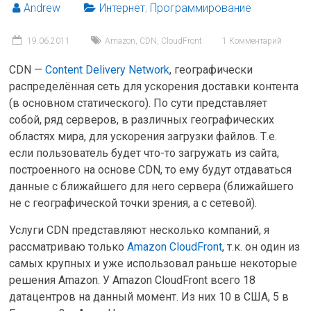
Andrew
Интернет
,
Программирование
19.06.2011
Amazon
,
CDN
,
CloudFront
1 Комментарий
CDN —
Content Delivery Network
, географически
распределённая сеть для ускорения доставки контента
(в основном статического). По сути представляет
собой, ряд серверов, в различных географических
областях мира, для ускорения загрузки файлов. Т.е.
если пользователь будет что-то загружать из сайта,
построенного на основе CDN, то ему будут отдаваться
данные с ближайшего для него сервера (ближайшего
не с географической точки зрения, а с сетевой).
Услуги CDN представляют несколько компаний, я
рассматриваю только
Amazon CloudFront
, т.к. он один из
самых крупных и уже использовал раньше некоторые
решения Amazon. У Amazon CloudFront всего 18
датацентров на данный момент. Из них 10 в США, 5 в