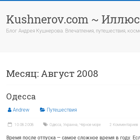
Перейти
к
Kushnerov.com ~ Иллю
содержимому
Блог Андрея Кушнерова. Впечатления, путешествия, космо
Месяц:
Август 2008
Одесса
Andrew
Путешествия
10.08.2008
Одесса
,
Украина
,
Чёрное море
2 Комментариев
Время после отпуска — самое сложное время в году. Есл