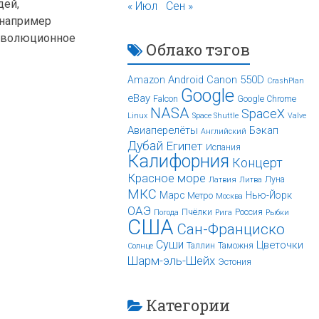
дей,
« Июл
Сен »
 например
ореволюционное
Облако тэгов
Android
Canon 550D
Amazon
CrashPlan
Google
eBay
Falcon
Google Chrome
NASA
SpaceX
Linux
Space Shuttle
Valve
Авиаперелёты
Бэкап
Английский
Дубай
Египет
Испания
Калифорния
Концерт
Красное море
Луна
Латвия
Литва
МКС
Марс
Нью-Йорк
Метро
Москва
ОАЭ
Пчёлки
Россия
Погода
Рига
Рыбки
США
Сан-Франциско
Суши
Цветочки
Таллин
Таможня
Солнце
Шарм-эль-Шейх
Эстония
Категории