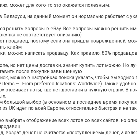
ях, может для кого-то это окажется полезным:
 в Беларуси, на данный момент он нормально работает с ук
ься решать вопросы в eBay. Все вопросы можно решить им
покупка не соответствует описанию)
чает продавец, поэтому если она пришла повреждённой, мо
ать клейм
пки, можно написать продавцу. Как правило, 80% продавцо
ропе, но нет цены доставки, значит купить лот можно. Но л
ыставить после покупки завышенную
оиск, можно в настройках поиска указать, чтобы выводило 
w Items — From preferred locations: Worldwide). Также удобно
азу отсеивает лоты, где нет доставки в нужную страну. В п
ых.
м большой выбор (в основном в последнее время покупа
 из UK идёт по всей Европе, относительно быстрая и не так
но выбрать отображение всех лотов со всех сайтов, но опи
продавец.
нд, возрат денег не считается «поступлением» денег, а явл