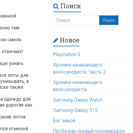
Поиск
азанной
енно там
Новое
жно смело
в отвечают
Playstation 5
учше узнать
Хроники начинающего
велосипедиста. Часть 2
все лоты для
 указывать, в
Хроники начинающего
оиске также
велосипедиста
ли одежду для
Samsung Galaxy Watch
ая дорогая как
Samsung Galaxy S10
сание лотов
Бег зимой
яется отменой
Пробежал первый полумарафон