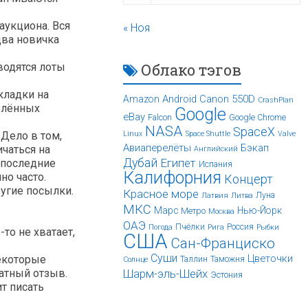
аукциона. Вся
« Ноя
два новичка
Облако тэгов
ыводятся лоты
кладки на
Android
Canon 550D
Amazon
CrashPlan
елённых
Google
eBay
Falcon
Google Chrome
NASA
SpaceX
 Дело в том,
Linux
Space Shuttle
Valve
Авиаперелёты
Бэкап
ичаться на
Английский
Дубай
Египет
в последние
Испания
Калифорния
но часто.
Концерт
ругие посылки.
Красное море
Луна
Латвия
Литва
МКС
Марс
Нью-Йорк
Метро
Москва
ОАЭ
Пчёлки
Россия
Погода
Рига
Рыбки
то не хватает,
США
Сан-Франциско
Суши
Цветочки
Некоторые
Таллин
Таможня
Солнце
ратный отзыв.
Шарм-эль-Шейх
Эстония
т писать