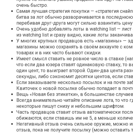
очень быстро.
Самая лучшая стратегия покупки — «стратегия снайп
битва за лот обычно разворачивается в последнюю м
перебивая друг-друга могут сильно взвинтить цену 
Очень удобно добавлять лоты в watching list — лис
из watching list и сразу видно, какие лоты заканч
У многих крупных продавцов есть «магазины» — эд
магазины можно сохранять в своём аккаунте с ко
товарах и в них часто бывают скидки.
Имеет смысл ставить не ровное число в ставке (нап
что если два юзера ставят одинаковую ставку, то в
один цент, то выиграет второй. Один-два цента раз
секунды, либо сэкономит десятки центов, если ставк
Если заказываете несколько посылок и на почте за
Квиточек о новой посылке обычно попадает в почт
Вещь «Новая без этикетки», в большинстве случаев 
Всегда внимательно читайте описание лота, то что г
некоторые пишут снизу и небольшим шрифтом.
Часть продавцов ставит отзыв автоматически после
обижаются, если ставишь им не 5, а меньше количес
Негативный отзыв очень сильное оружие, можно им п
отзыв, пока не получите посылку (можно оставить 