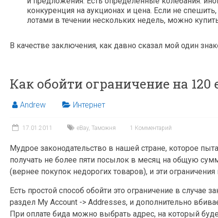
и предложения. Есть определённые колебания: иног
конкуренция на аукционах и цена. Если не спешить
лотами в течении нескольких недель, можно купить
В качестве заключения, как давно сказал мой один зна
Как обойти ограничение на 120 
Andrew
Интернет
17.01.2011
eBay
,
Таможня
1 Комментарий
Мудрое законодательство в нашей стране, которое пыта
получать не более пяти посылок в месяц на общую сумм
(вернее покупок недорогих товаров), и эти ограничени
Есть простой способ обойти это ограничение в случае з
раздел My Account -> Addresses, и дополнительно вбивае
При оплате бида можно выбрать адрес, на который буде