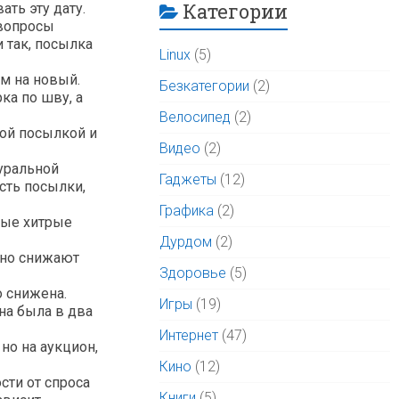
Категории
ть эту дату.
 вопросы
и так, посылка
Linux
(5)
м на новый.
Безкатегории
(2)
ка по шву, а
Велосипед
(2)
ной посылкой и
Видео
(2)
туральной
Гаджеты
(12)
сть посылки,
Графика
(2)
рые хитрые
Дурдом
(2)
енно снижают
Здоровье
(5)
о снижена.
Игры
(19)
на была в два
Интернет
(47)
но на аукцион,
Кино
(12)
сти от спроса
Книги
(5)