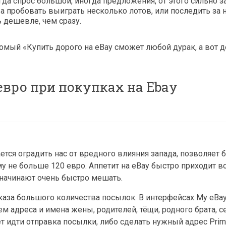
да спрос большой, иногда предложения, от этого сильно з
, а пробовать выиграть несколько лотов, или последить за
 дешевле, чем сразу.
комый «Купить дорого на eBay сможет любой дурак, а вот д
евро при покупках на Ebay
ется оградить нас от вредного влияния запада, позволяет
у не больше 120 евро. Аппетит на eBay быстро приходит 
я начинают очень быстро мешать.
аказа большого количества посылок. В интерфейсах My eBa
м адреса и имена жены, родителей, тёщи, родного брата, се
т идти отправка посылки, либо сделать нужный адрес Prim