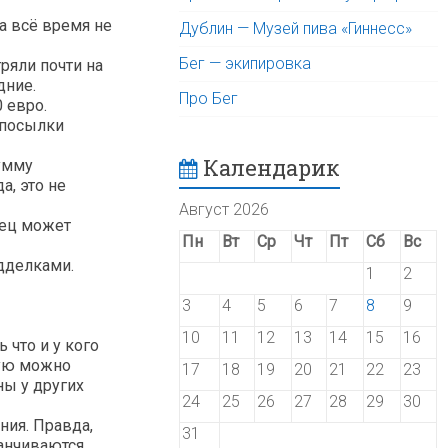
а всё время не
Дублин — Музей пива «Гиннесс»
Бег — экипировка
ряли почти на
дние.
Про Бег
 евро.
 посылки
Календарик
сумму
а, это не
Август 2026
вец может
Пн
Вт
Ср
Чт
Пт
Сб
Вс
одделками.
1
2
3
4
5
6
7
8
9
10
11
12
13
14
15
16
 что и у кого
рую можно
17
18
19
20
21
22
23
ны у других
24
25
26
27
28
29
30
ния. Правда,
31
канчиваются