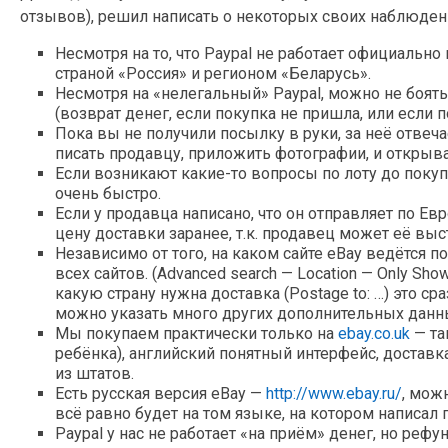
отзывов), решил написать о некоторых своих наблюдени
Несмотря на то, что Paypal не работает официально
страной «Россия» и регионом «Беларусь».
Несмотря на «нелегальный» Paypal, можно не боят
(возврат денег, если покупка не пришла, или если 
Пока вы не получили посылку в руки, за неё отве
писать продавцу, приложить фотографии, и открыв
Если возникают какие-то вопросы по лоту до поку
очень быстро.
Если у продавца написано, что он отправляет по Ев
цену доставки заранее, т.к. продавец может её в
Независимо от того, на каком сайте eBay ведётся п
всех сайтов. (Advanced search — Location — Only Sho
какую страну нужна доставка (Postage to: …) это ср
можно указать много других дополнительных данн
Мы покупаем практически только на
ebay.co.uk
— та
ребёнка), английский понятный интерфейс, доставка
из штатов.
Есть русская версия eBay —
http://www.ebay.ru/
, мож
всё равно будет на том языке, на котором написал 
Paypal у нас не работает «на приём» денег, но рефу