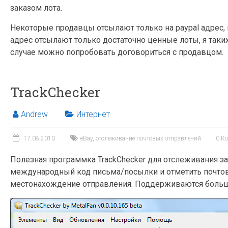
заказом лота.
Некоторые продавцы отсылают только на paypal адрес, п
адрес отсылают только достаточно ценные лоты, я таких
случае можно попробовать договориться с продавцом.
TrackChecker
Andrew
Интернет
17.08.2010
eBay
,
отслеживание почтовых отправлений
0 К
Полезная программка TrackChecker для отслеживания з
международный код письма/посылки и отметить почтов
местонахождение отправления. Поддерживаются больше