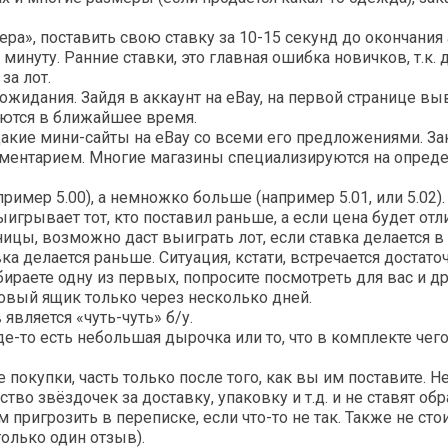
ера», поставить свою ставку за 10-15 секунд до окончания 
инуту. Ранние ставки, это главная ошибка новичков, т.к. 
за лот.
т ожидания. Зайдя в аккаунт на eBay, на первой странице в
иваются в ближайшее время.
акие мини-сайты на eBay со всеми его предложениями. За
мментарием. Многие магазины специализируются на опред
ример 5.00), а немножко больше (например 5.01, или 5.02).
ыигрывает тот, кто поставил раньше, а если цена будет отл
ницы, возможно даст выиграть лот, если ставка делается 
а делается раньше. Ситуация, кстати, встречается достаточ
бираете одну из первых, попросите посмотреть для вас и д
овый ящик только через несколько дней.
является «чуть-чуть» б/у.
де-то есть небольшая дырочка или то, что в комплекте чего-
 покупки, часть только после того, как вы им поставите. 
тво звёздочек за доставку, упаковку и т.д. и не ставят об
ригрозить в переписке, если что-то не так. Также не стои
только один отзыв).