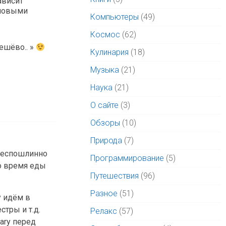
ависит
 новыми
Компьютеры
(49)
Космос
(62)
ешёво.. »
Кулинария
(18)
Музыка
(21)
Наука
(21)
О сайте
(3)
Обзоры
(10)
Природа
(7)
 беспошлинно
Программирование
(5)
во время еды
Путешествия
(96)
Разное
(51)
y идём в
стры и т.д.
Релакс
(57)
ary перед