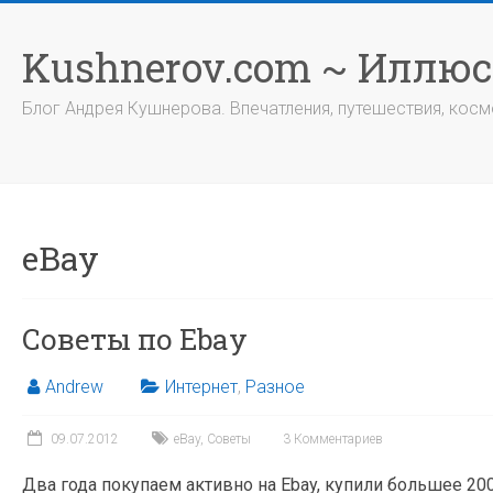
Перейти
к
Kushnerov.com ~ Иллю
содержимому
Блог Андрея Кушнерова. Впечатления, путешествия, космо
eBay
Советы по Ebay
Andrew
Интернет
,
Разное
09.07.2012
eBay
,
Советы
3 Комментариев
Два года покупаем активно на Ebay, купили большее 20