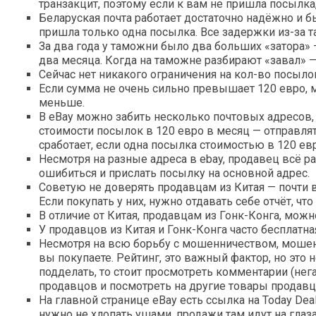
транзакцит, поэтому если к вам не пришла посылк
Беларуская почта работает достаточно надёжно и бы
пришла только одна посылка. Все задержки из-за 
За два года у таможни было два больших «затора» —
два месяца. Когда на таможне разбирают «завал» —
Сейчас нет никакого ограничения на кол-во посыло
Если сумма не очень сильно превышает 120 евро, 
меньше.
В eBay можно забить несколько почтовых адресов, 
стоимости посылок в 120 евро в месяц — отправлять 
сработает, если одна посылка стоимостью в 120 евр
Несмотря на разные адреса в ebay, продавец всё р
ошибиться и прислать посылку на основной адрес.
Советую не доверять продавцам из Китая — почти в
Если покупать у них, нужно отдавать себе отчёт, чт
В отличие от Китая, продавцам из Гонк-Конга, мож
У продавцов из Китая и Гонк-Конга часто бесплатна
Несмотря на всю борьбу с мошенничеством, мошенни
вы покупаете. Рейтинг, это важный фактор, но это 
подделать, то стоит просмотреть комментарии (нег
продавцов и посмотреть на другие товары продавц
На главной странице eBay есть ссылка на Today De
нужно не хлопать ушами, продажи там идут на глаз