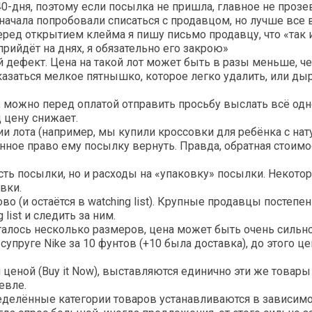
-дня, поэтому если посылка не пришла, главное не прозева
сначала попробовали списаться с продавцом, но лучше все
перед открытием клейма я пишу письмо продавцу, что «так 
прийдёт на днях, я обязательно его закрою»
дефект. Цена на такой лот может быть в разы меньше, че
азаться мелкое пятнышко, которое легко удалить, или дыр
а, можно перед оплатой отправить просьбу выслать всё од
 цену снижает.
ии лота (например, мы купили кроссовки для ребёнка с на
онное право ему посылку вернуть. Правда, обратная стоимо
сть посылки, но и расходы на «упаковку» посылки. Некото
вки.
ово (и остаётся в watching list). Крупные продавцы постеп
list и следить за ним.
талось несколько размеров, цена может быть очень сильн
руге Nike за 10 фунтов (+10 была доставка), до этого це
ценой (Buy it Now), выставляются единично эти же товары 
евле.
ределённые категории товаров устанавливаются в зависимо