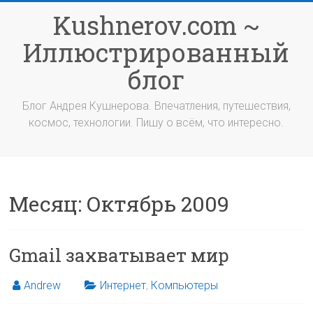
Перейти
Kushnerov.com ~
к
содержимому
Иллюстрированный
блог
Блог Андрея Кушнерова. Впечатления, путешествия,
космос, технологии. Пишу о всём, что интересно.
Месяц:
Октябрь 2009
Gmail захватывает мир
Andrew
Интернет
,
Компьютеры