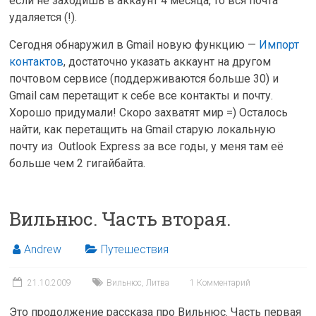
если не заходишь в аккаунт 4 месяца, то вся почта
удаляется (!).
Сегодня обнаружил в Gmail новую функцию —
Импорт
контактов
, достаточно указать аккаунт на другом
почтовом сервисе (поддерживаются больше 30) и
Gmail сам перетащит к себе все контакты и почту.
Хорошо придумали! Скоро захватят мир =) Осталось
найти, как перетащить на Gmail старую локальную
почту из Outlook Express за все годы, у меня там её
больше чем 2 гигайбайта.
Вильнюс. Часть вторая.
Andrew
Путешествия
21.10.2009
Вильнюс
,
Литва
1 Комментарий
Это продолжение рассказа про Вильнюс. Часть первая