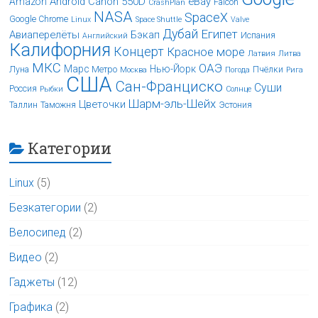
Android
Canon 550D
eBay
Amazon
Falcon
CrashPlan
NASA
SpaceX
Google Chrome
Linux
Space Shuttle
Valve
Дубай
Египет
Авиаперелёты
Бэкап
Испания
Английский
Калифорния
Концерт
Красное море
Латвия
Литва
МКС
ОАЭ
Марс
Нью-Йорк
Луна
Метро
Пчёлки
Москва
Погода
Рига
США
Сан-Франциско
Суши
Россия
Рыбки
Солнце
Шарм-эль-Шейх
Цветочки
Таллин
Таможня
Эстония
Категории
Linux
(5)
Безкатегории
(2)
Велосипед
(2)
Видео
(2)
Гаджеты
(12)
Графика
(2)