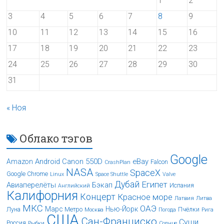
1
2
3
4
5
6
7
8
9
10
11
12
13
14
15
16
17
18
19
20
21
22
23
24
25
26
27
28
29
30
31
« Ноя
Облако тэгов
Google
Android
Canon 550D
eBay
Amazon
Falcon
CrashPlan
NASA
SpaceX
Google Chrome
Linux
Space Shuttle
Valve
Дубай
Египет
Авиаперелёты
Бэкап
Испания
Английский
Калифорния
Концерт
Красное море
Латвия
Литва
МКС
ОАЭ
Марс
Нью-Йорк
Луна
Метро
Пчёлки
Москва
Погода
Рига
США
Сан-Франциско
Суши
Россия
Рыбки
Солнце