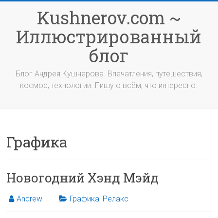
Перейти
Kushnerov.com ~
к
содержимому
Иллюстрированный
блог
Блог Андрея Кушнерова. Впечатления, путешествия,
космос, технологии. Пишу о всём, что интересно.
Графика
Новогодний Хэнд Мэйд
Andrew
Графика
,
Релакс