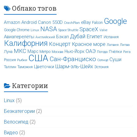
Облако тэгов
Google
Android
Canon 550D
eBay
Amazon
Falcon
CrashPlan
NASA
SpaceX
Google Chrome
Linux
Space Shuttle
Valve
Дубай
Египет
Авиаперелёты
Бэкап
Испания
Английский
Калифорния
Концерт
Красное море
Латвия
Литва
МКС
ОАЭ
Марс
Нью-Йорк
Луна
Метро
Пчёлки
Москва
Погода
Рига
США
Сан-Франциско
Суши
Россия
Рыбки
Солнце
Шарм-эль-Шейх
Цветочки
Таллин
Таможня
Эстония
Категории
Linux
(5)
Безкатегории
(2)
Велосипед
(2)
Видео
(2)