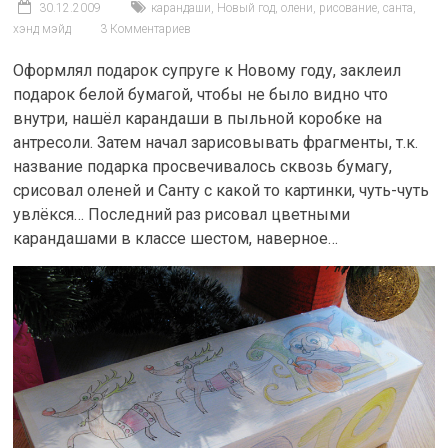
30.12.2009
карандаши
,
Новый год
,
олени
,
рисование
,
санта
,
хэнд мэйд
3 Комментариев
Оформлял подарок супруге к Новому году, заклеил
подарок белой бумагой, чтобы не было видно что
внутри, нашёл карандаши в пыльной коробке на
антресоли. Затем начал зарисовывать фрагменты, т.к.
название подарка просвечивалось сквозь бумагу,
срисовал оленей и Санту с какой то картинки, чуть-чуть
увлёкся… Последний раз рисовал цветными
карандашами в классе шестом, наверное…