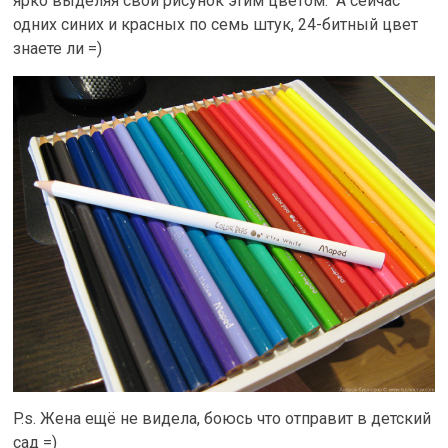
ярко выделяя свой рисунок этим цветом. А сейчас
одних синих и красных по семь штук, 24-битный цвет
знаете ли =)
P.s. Жена ещё не видела, боюсь что отправит в детский
сад =)