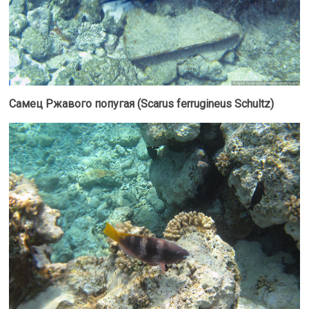
Самец Ржавого попугая (Scarus ferrugineus Schultz)