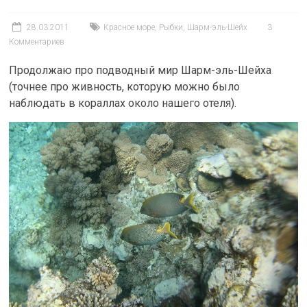
28.03.2011
Красное море
,
Рыбки
,
Шарм-эль-Шейх
3
Комментариев
Продолжаю про подводный мир Шарм-эль-Шейха
(точнее про живность, которую можно было
наблюдать в кораллах около нашего отеля).