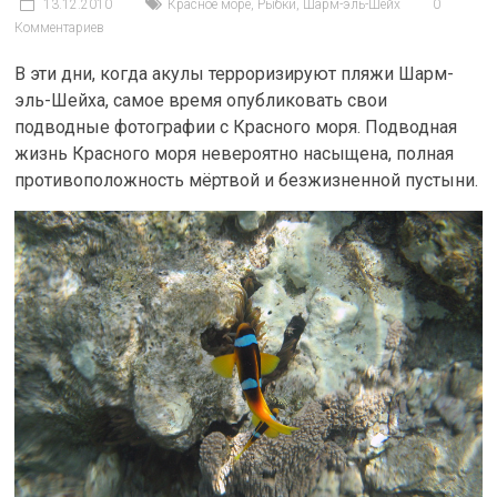
13.12.2010
Красное море
,
Рыбки
,
Шарм-эль-Шейх
0
Комментариев
В эти дни, когда акулы терроризируют пляжи Шарм-
эль-Шейха, самое время опубликовать свои
подводные фотографии с Красного моря. Подводная
жизнь Красного моря невероятно насыщена, полная
противоположность мёртвой и безжизненной пустыни.