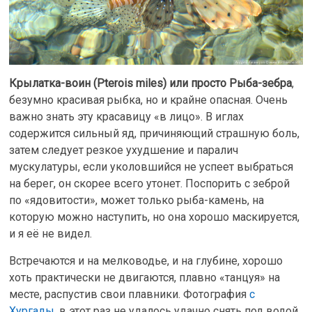
Крылатка-воин (Pterois miles) или просто Рыба-зебра
,
безумно красивая рыбка, но и крайне опасная. Очень
важно знать эту красавицу «в лицо». В иглах
содержится сильный яд, причиняющий страшную боль,
затем следует резкое ухудшение и паралич
мускулатуры, если уколовшийся не успеет выбраться
на берег, он скорее всего утонет. Поспорить с зеброй
по «ядовитости», может только рыба-камень, на
которую можно наступить, но она хорошо маскируется,
и я её не видел.
Встречаются и на мелководье, и на глубине, хорошо
хоть практически не двигаются, плавно «танцуя» на
месте, распустив свои плавники. Фотография
с
Хургады
, в этот раз не удалось удачно снять под водой.