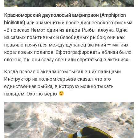
Красноморский двуполосый амфиприон (Amphiprion
bicinctus)
или знаменитый после диснеевского фильма
«В поисках Немо» один из видов Рыбы-клоуна. Одна
из самых позитивных и безобидных рыбок, они как
правило прячуться между щупалец актиний — мягких
коралловых полипов. Сфотографировать вблизи было
сложно, т.к. они сразу спешили спрятаться в актиниях.
Когда плавал с аквалангом тыкал в них пальцами.
Инструктор на полном серьёзе сказал, что это
единственная рыбка, в которую можно тыкать
пальцем. Охотно верю