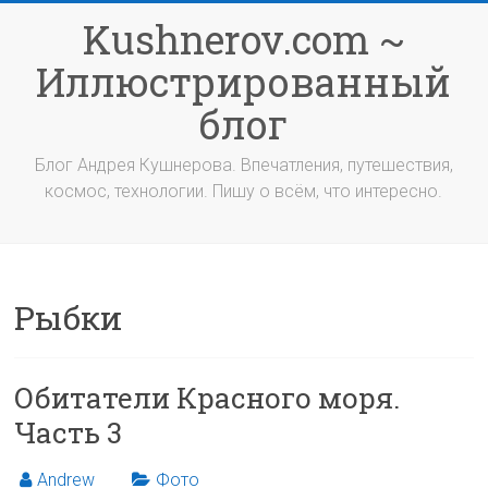
Перейти
Kushnerov.com ~
к
содержимому
Иллюстрированный
блог
Блог Андрея Кушнерова. Впечатления, путешествия,
космос, технологии. Пишу о всём, что интересно.
Рыбки
Обитатели Красного моря.
Часть 3
Andrew
Фото