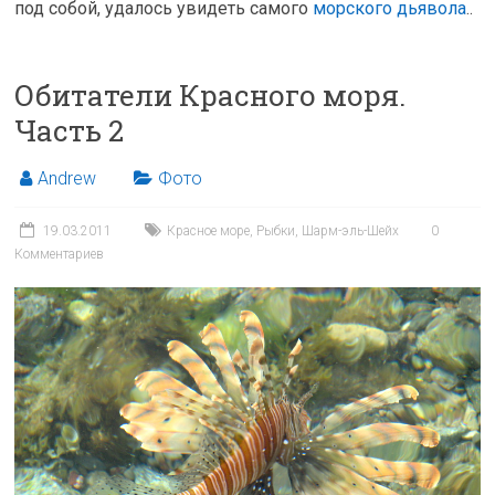
под собой, удалось увидеть самого
морского дьявола
..
Обитатели Красного моря.
Часть 2
Andrew
Фото
19.03.2011
Красное море
,
Рыбки
,
Шарм-эль-Шейх
0
Комментариев