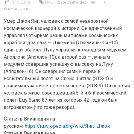
07.01.2018
NASA
,
Space Shuttle
,
Джон Янг
0
Комментариев
Умер Джон Янг, человек с самой невероятной
космической карьерой в истории. Он единственный
управлял четырьмя разными типами космических
кораблей: два раза — Джемини (Джемини-3 и -10),
один раз облетел Луну управляя командным модулем
Аполлона (Аполлон-10), а второй раз — лунным
модулем совершив успешную высадку на Луну
(Апполон-16). Он совершил самый первый
испытательный полёт на Спейс Шаттле (STS-1) и
принимал участие в девятом полёте (STS-9). Он первый
человек в мире, совершивший 5-й и 6-й космический
полёт. Ему было 87 лет из которых 42 года он был
астронавтом (что тоже рекорд)…
Статья в Википедии на
русском:
https://ru.wikipedia.org/wiki/Янг,_Джон
Статья в Википедии на