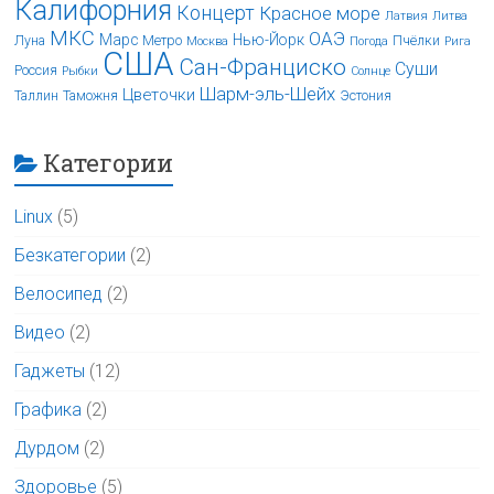
Калифорния
Концерт
Красное море
Латвия
Литва
МКС
ОАЭ
Марс
Нью-Йорк
Луна
Метро
Пчёлки
Москва
Погода
Рига
США
Сан-Франциско
Суши
Россия
Рыбки
Солнце
Шарм-эль-Шейх
Цветочки
Таллин
Таможня
Эстония
Категории
Linux
(5)
Безкатегории
(2)
Велосипед
(2)
Видео
(2)
Гаджеты
(12)
Графика
(2)
Дурдом
(2)
Здоровье
(5)