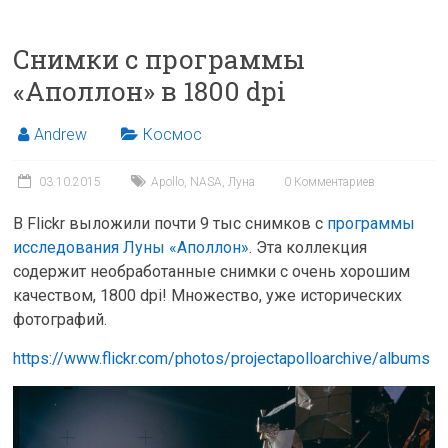
Снимки с программы
«Аполлон» в 1800 dpi
Andrew
Космос
03.10.2015
Apollo
,
NASA
,
Луна
0 Комментариев
В Flickr выложили почти 9 тыс снимков c
программы
исследования Луны «Аполлон»
. Эта коллекция
содержит необработанные снимки с очень хорошим
качеством, 1800 dpi! Множество, уже исторических
фотографий.
https://www.flickr.com/photos/projectapolloarchive/albums