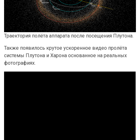
Траектория полёта аппарата после посещения Плутона.
Также появилось крутое ускоренное видео пролёта
системы Плутона и Харона основанное на реальных
фотографиях.