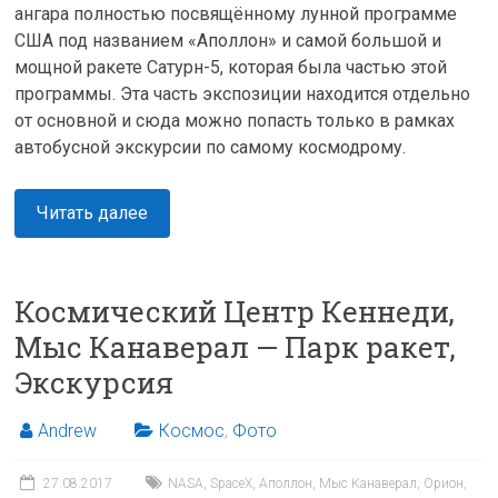
ангара полностью посвящённому лунной программе
США под названием «Аполлон» и самой большой и
мощной ракете Сатурн-5, которая была частью этой
программы. Эта часть экспозиции находится отдельно
от основной и сюда можно попасть только в рамках
автобусной экскурсии по самому космодрому.
Читать далее
Космический Центр Кеннеди,
Мыс Канаверал — Парк ракет,
Экскурсия
Andrew
Космос
,
Фото
27.08.2017
NASA
,
SpaceX
,
Аполлон
,
Мыс Канаверал
,
Орион
,