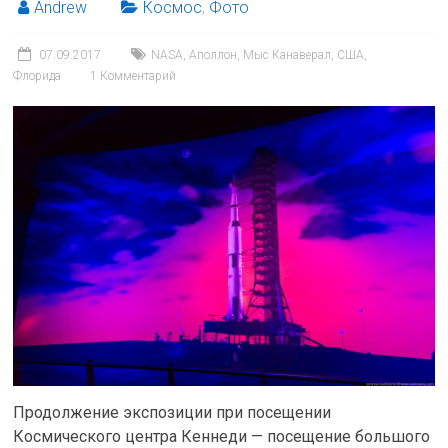
Andrew
Космос
,
Фото
07.09.2017
NASA
,
Аполлон
,
Мыс Канаверал
,
США
,
Флорида
1 Комментарий
Продолжение экспозиции при посещении
Космического центра Кеннеди — посещение большого