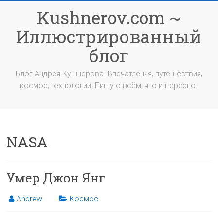
Перейти
Kushnerov.com ~
к
содержимому
Иллюстрированный
блог
Блог Андрея Кушнерова. Впечатления, путешествия,
космос, технологии. Пишу о всём, что интересно.
NASA
Умер Джон Янг
Andrew
Космос