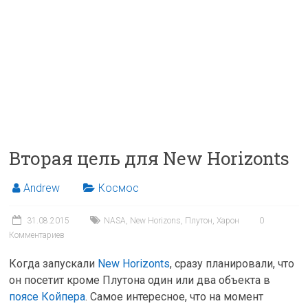
Вторая цель для New Horizonts
Andrew
Космос
31.08.2015
NASA
,
New Horizons
,
Плутон
,
Харон
0
Комментариев
Когда запускали
New Horizonts
, сразу планировали, что
он посетит кроме Плутона один или два объекта в
поясе Койпера
. Самое интересное, что на момент