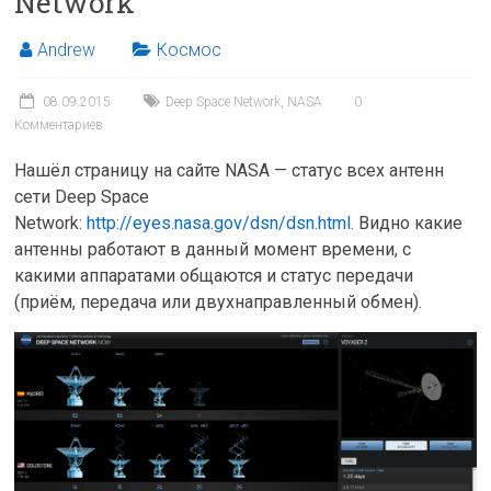
Network
Andrew
Космос
08.09.2015
Deep Space Network
,
NASA
0
Комментариев
Нашёл страницу на сайте NASA — статус всех антенн
сети Deep Space
Network:
http://eyes.nasa.gov/dsn/dsn.html
. Видно какие
антенны работают в данный момент времени, с
какими аппаратами общаются и статус передачи
(приём, передача или двухнаправленный обмен).