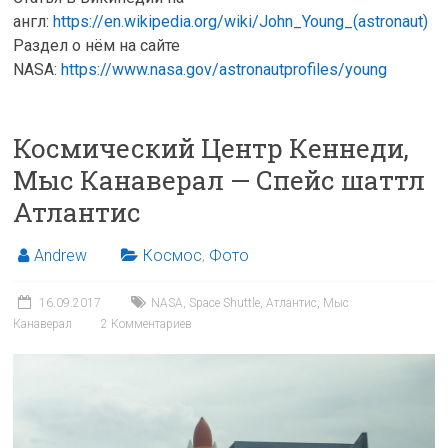
англ:
https://en.wikipedia.org/wiki/John_Young_(astronaut)
Раздел о нём на сайте
NASA:
https://www.nasa.gov/astronautprofiles/young
Космический Центр Кеннеди,
Мыс Канаверал — Спейс шаттл
Атлантис
Andrew
Космос
,
Фото
16.09.2017
NASA
,
Space Shuttle
,
Атлантис
,
Мыс
Канаверал
2 Комментариев