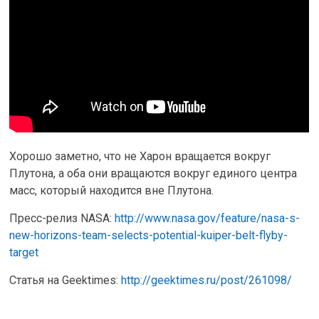
Хорошо заметно, что не Харон вращается вокруг
Плутона, а оба они вращаются вокруг единого центра
масс, который находится вне Плутона.
Пресс-релиз NASA:
http://www.nasa.gov/feature/nasa-s-
new-horizons-team-selects-potential-kuiper-belt-flyby-
target
Статья на Geektimes:
http://geektimes.ru/post/261098/