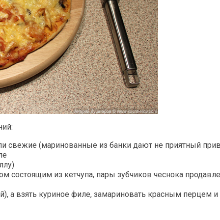
ний:
и свежие (маринованные из банки дают не приятный привк
ле
ллу)
сом состоящим из кетчупа, пары зубчиков чеснока продавл
й), а взять куриное филе, замариновать красным перцем и