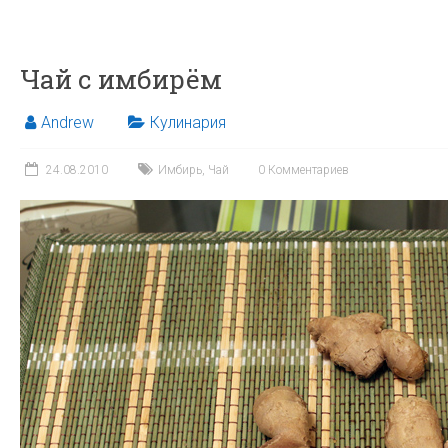
Чай с имбирём
Andrew
Кулинария
24.08.2010
Имбирь
,
Чай
0 Комментариев