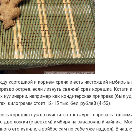
ежду картошкой и корнем хрена и есть настоящий имбирь 
раздо острее, если лизнуть свежий срез корешка. Кстати 
х кулинарии, например как кондитерская приправа (был уд
х, килограмм стоит 12-15 тыс. бел. рублей (4-5$).
Часть корешка нужно очистить от кожуры, порезать тонким
но две ложки (с верхом) имбиря на заварочный чайник. Мо
ного его купили, а ройбос сам по себе уже надоел). В чашк