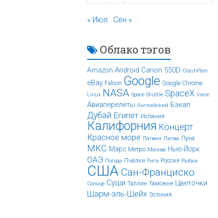
« Июл
Сен »
Облако тэгов
Android
Canon 550D
Amazon
CrashPlan
Google
eBay
Falcon
Google Chrome
NASA
SpaceX
Linux
Space Shuttle
Valve
Авиаперелёты
Бэкап
Английский
Дубай
Египет
Испания
Калифорния
Концерт
Красное море
Луна
Латвия
Литва
МКС
Марс
Нью-Йорк
Метро
Москва
ОАЭ
Пчёлки
Россия
Погода
Рига
Рыбки
США
Сан-Франциско
Суши
Цветочки
Таллин
Таможня
Солнце
Шарм-эль-Шейх
Эстония