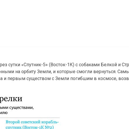
ез сутки «Спутник-5» (Восток-1К) с собаками Белкой и Ст
нными на орбиту Земли, и которые смогли вернуться. Са
тала и первым существом с Земли погибшим в космосе, воз