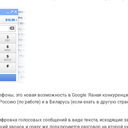
оны, это новая возможность в Google. Явная конкуренци
сию (по работе) и в Беларусь (если ехать в другую стран
ровка голосовых сообщений в виде текста, исходящие з
щий звонок и сразу же подключается разговор на второй 