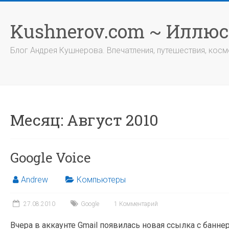
Перейти
к
Kushnerov.com ~ Иллю
содержимому
Блог Андрея Кушнерова. Впечатления, путешествия, космо
Месяц:
Август 2010
Google Voice
Andrew
Компьютеры
27.08.2010
Google
1 Комментарий
Вчера в аккаунте Gmail появилась новая ссылка с баннер