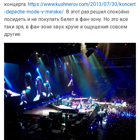
концерта:
https://www.kushnerov.com/2013/07/30/koncert
-depeche-mode-v-minske/
. В этот раз решил спокойно
посидеть и не покупать билет в фан-зону. Но это всё
таки зря, в фан-зоне звук круче и ощущения совсем
другие.