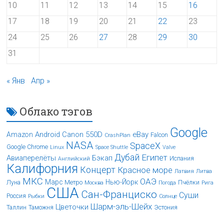
10
11
12
13
14
15
16
17
18
19
20
21
22
23
24
25
26
27
28
29
30
31
« Янв
Апр »
Облако тэгов
Google
Android
Canon 550D
eBay
Amazon
Falcon
CrashPlan
NASA
SpaceX
Google Chrome
Linux
Space Shuttle
Valve
Дубай
Египет
Авиаперелёты
Бэкап
Испания
Английский
Калифорния
Концерт
Красное море
Латвия
Литва
МКС
ОАЭ
Марс
Нью-Йорк
Луна
Метро
Пчёлки
Москва
Погода
Рига
США
Сан-Франциско
Суши
Россия
Рыбки
Солнце
Шарм-эль-Шейх
Цветочки
Таллин
Таможня
Эстония