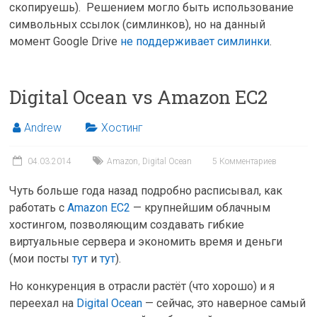
скопируешь). Решением могло быть использование
символьных ссылок (симлинков), но на данный
момент Google Drive
не поддерживает симлинки
.
Digital Ocean vs Amazon EC2
Andrew
Хостинг
04.03.2014
Amazon
,
Digital Ocean
5 Комментариев
Чуть больше года назад подробно расписывал, как
работать с
Amazon EC2
— крупнейшим облачным
хостингом, позволяющим создавать гибкие
виртуальные сервера и экономить время и деньги
(мои посты
тут
и
тут
).
Но конкуренция в отрасли растёт (что хорошо) и я
переехал на
Digital Ocean
— сейчас, это наверное самый