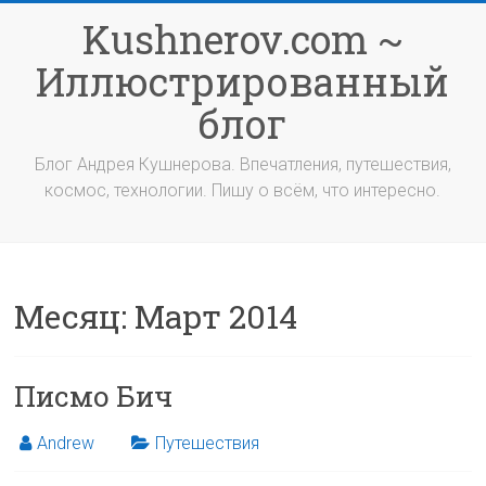
Перейти
Kushnerov.com ~
к
содержимому
Иллюстрированный
блог
Блог Андрея Кушнерова. Впечатления, путешествия,
космос, технологии. Пишу о всём, что интересно.
Месяц:
Март 2014
Писмо Бич
Andrew
Путешествия