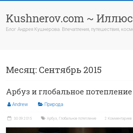
Перейти
к
Kushnerov.com ~ Иллю
содержимому
Блог Андрея Кушнерова. Впечатления, путешествия, космо
Месяц:
Сентябрь 2015
Арбуз и глобальное потепление
Andrew
Природа
30.09.2015
Арбуз
,
Глобальное потепление
2 Комментариев