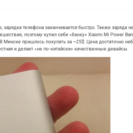
, зарядка телефона заканчивается быстро. Также заряда не
утешествие, поэтому купил себе «банку» Xiaomi Mi Power Ba
. В Минске пришлось покупать за ~25$. Цена достаточно не
вестная и делает «не по-китайски» качественные девайсы.