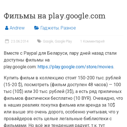
Фильмы на play.google.com
Andrew
Гаджеты
,
Разное
23.06.2014
Google
,
Google Play
1 Комментарий
Вместе с Paypal для Беларуси, пару дней назад стали
доступны фильмы на
play.google.com:
https://play.google.com/store/movies
.
Купить фильм в коллекцию стоит 150-200 тыс. рублей
(15-20 $), посмотреть (фильм доступен 48 часов) — 100
тыс (10$) или 30 тыс. рублей (3$), а есть ряд приличных
фильмов фактически бесплатно (10 BYR). Очевидно, что
в наших реалиях покупка фильма или аренда за 10$
или выше это очень дорого, особенно учитывая, что у
провайдеров есть целые легальные библиотеки с
фильмами. Но всё же тенденция радует, т.к. тут