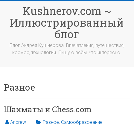
Перейти
Kushnerov.com ~
к
содержимому
Иллюстрированный
блог
Блог Андрея Кушнерова. Впечатления, путешествия,
космос, технологии. Пишу о всём, что интересно.
Разное
Шахматы и Chess.com
Andrew
Разное
,
Самообразование