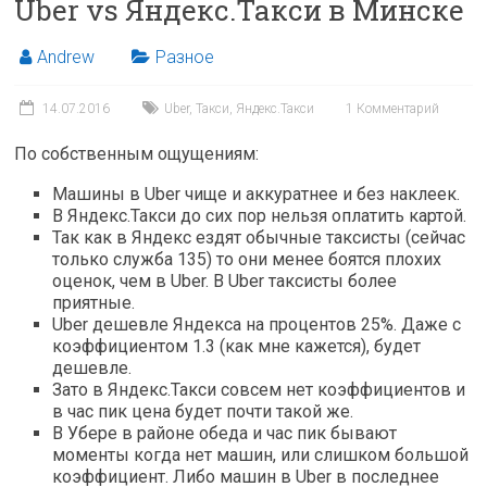
Uber vs Яндекс.Такси в Минске
Andrew
Разное
14.07.2016
Uber
,
Такси
,
Яндекс.Такси
1 Комментарий
По собственным ощущениям:
Машины в Uber чище и аккуратнее и без наклеек.
В Яндекс.Такси до сих пор нельзя оплатить картой.
Так как в Яндекс ездят обычные таксисты (сейчас
только служба 135) то они менее боятся плохих
оценок, чем в Uber. В Uber таксисты более
приятные.
Uber дешевле Яндекса на процентов 25%. Даже с
коэффициентом 1.3 (как мне кажется), будет
дешевле.
Зато в Яндекс.Такси совсем нет коэффициентов и
в час пик цена будет почти такой же.
В Убере в районе обеда и час пик бывают
моменты когда нет машин, или слишком большой
коэффициент. Либо машин в Uber в последнее