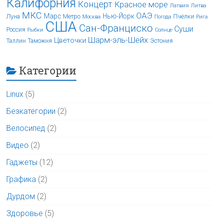
Калифорния
Концерт
Красное море
Латвия
Литва
МКС
ОАЭ
Марс
Нью-Йорк
Луна
Метро
Пчёлки
Москва
Погода
Рига
США
Сан-Франциско
Суши
Россия
Рыбки
Солнце
Шарм-эль-Шейх
Цветочки
Таллин
Таможня
Эстония
Категории
Linux
(5)
Безкатегории
(2)
Велосипед
(2)
Видео
(2)
Гаджеты
(12)
Графика
(2)
Дурдом
(2)
Здоровье
(5)