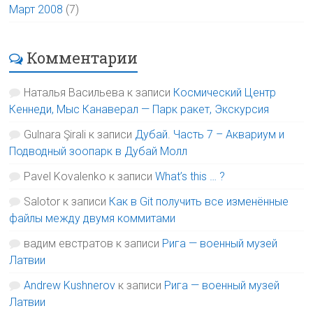
Март 2008
(7)
Комментарии
Наталья Васильева
к записи
Космический Центр
Кеннеди, Мыс Канаверал — Парк ракет, Экскурсия
Gulnara Şirali
к записи
Дубай. Часть 7 – Аквариум и
Подводный зоопарк в Дубай Молл
Pavel Kovalenko
к записи
What’s this … ?
Salotor
к записи
Как в Git получить все изменённые
файлы между двумя коммитами
вадим евстратов
к записи
Рига — военный музей
Латвии
Andrew Kushnerov
к записи
Рига — военный музей
Латвии