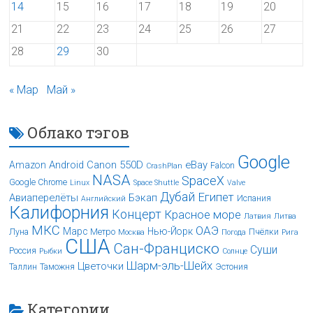
14
15
16
17
18
19
20
21
22
23
24
25
26
27
28
29
30
« Мар
Май »
Облако тэгов
Google
Android
Canon 550D
eBay
Amazon
Falcon
CrashPlan
NASA
SpaceX
Google Chrome
Linux
Space Shuttle
Valve
Дубай
Египет
Авиаперелёты
Бэкап
Испания
Английский
Калифорния
Концерт
Красное море
Латвия
Литва
МКС
ОАЭ
Марс
Нью-Йорк
Луна
Метро
Пчёлки
Москва
Погода
Рига
США
Сан-Франциско
Суши
Россия
Рыбки
Солнце
Шарм-эль-Шейх
Цветочки
Таллин
Таможня
Эстония
Категории