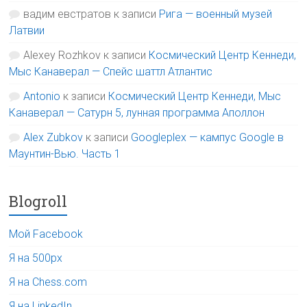
вадим евстратов
к записи
Рига — военный музей
Латвии
Alexey Rozhkov
к записи
Космический Центр Кеннеди,
Мыс Канаверал — Спейс шаттл Атлантис
Antonio
к записи
Космический Центр Кеннеди, Мыс
Канаверал — Сатурн 5, лунная программа Аполлон
Alex Zubkov
к записи
Googleplex — кампус Google в
Маунтин-Вью. Часть 1
Blogroll
Мой Facebook
Я на 500px
Я на Chess.com
Я на LinkedIn