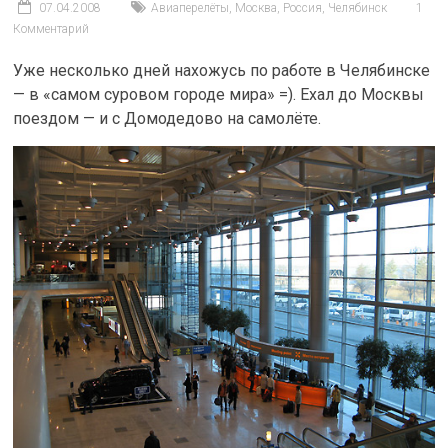
07.04.2008
Авиаперелёты
,
Москва
,
Россия
,
Челябинск
1
Комментарий
Уже несколько дней нахожусь по работе в Челябинске
— в «самом суровом городе мира» =). Ехал до Москвы
поездом — и с Домодедово на самолёте.