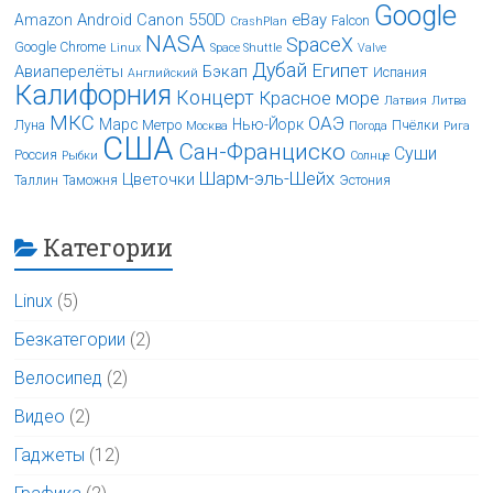
Google
Android
Canon 550D
eBay
Amazon
Falcon
CrashPlan
NASA
SpaceX
Google Chrome
Linux
Space Shuttle
Valve
Дубай
Египет
Авиаперелёты
Бэкап
Испания
Английский
Калифорния
Концерт
Красное море
Латвия
Литва
МКС
ОАЭ
Марс
Нью-Йорк
Луна
Метро
Пчёлки
Москва
Погода
Рига
США
Сан-Франциско
Суши
Россия
Рыбки
Солнце
Шарм-эль-Шейх
Цветочки
Таллин
Таможня
Эстония
Категории
Linux
(5)
Безкатегории
(2)
Велосипед
(2)
Видео
(2)
Гаджеты
(12)