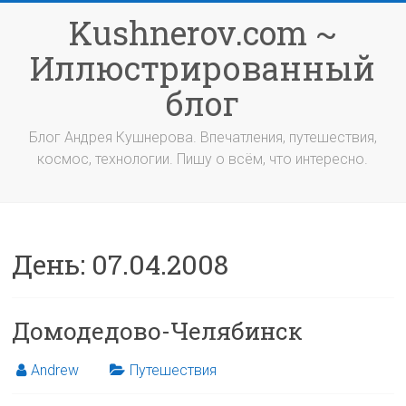
Перейти
Kushnerov.com ~
к
содержимому
Иллюстрированный
блог
Блог Андрея Кушнерова. Впечатления, путешествия,
космос, технологии. Пишу о всём, что интересно.
День:
07.04.2008
Домодедово-Челябинск
Andrew
Путешествия