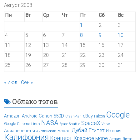
Август 2008
Пн
Вт
Ср
Чт
Пт
Сб
Вс
1
2
3
4
5
6
7
8
9
10
11
12
13
14
15
16
17
18
19
20
21
22
23
24
25
26
27
28
29
30
31
« Июл
Сен »
Облако тэгов
Google
Android
Canon 550D
eBay
Amazon
Falcon
CrashPlan
NASA
SpaceX
Google Chrome
Linux
Space Shuttle
Valve
Дубай
Египет
Авиаперелёты
Бэкап
Испания
Английский
Калифорния
Концерт
Красное море
Латвия
Литва