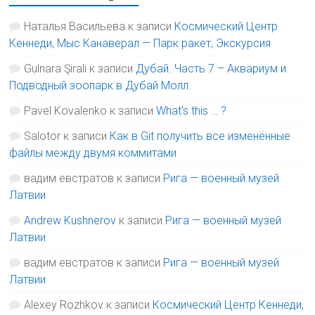
Наталья Васильева
к записи
Космический Центр
Кеннеди, Мыс Канаверал — Парк ракет, Экскурсия
Gulnara Şirali
к записи
Дубай. Часть 7 – Аквариум и
Подводный зоопарк в Дубай Молл
Pavel Kovalenko
к записи
What’s this … ?
Salotor
к записи
Как в Git получить все изменённые
файлы между двумя коммитами
вадим евстратов
к записи
Рига — военный музей
Латвии
Andrew Kushnerov
к записи
Рига — военный музей
Латвии
вадим евстратов
к записи
Рига — военный музей
Латвии
Alexey Rozhkov
к записи
Космический Центр Кеннеди,