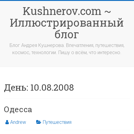
Перейти
Kushnerov.com ~
к
содержимому
Иллюстрированный
блог
Блог Андрея Кушнерова. Впечатления, путешествия,
космос, технологии. Пишу о всём, что интересно.
День:
10.08.2008
Одесса
Andrew
Путешествия