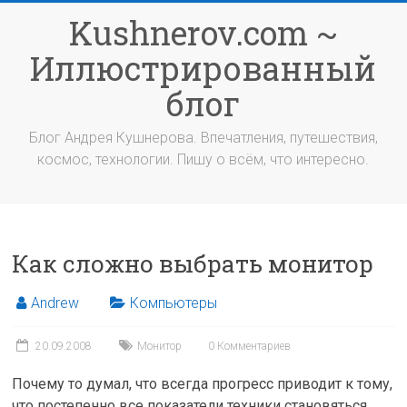
Перейти
Kushnerov.com ~
к
содержимому
Иллюстрированный
блог
Блог Андрея Кушнерова. Впечатления, путешествия,
космос, технологии. Пишу о всём, что интересно.
Как сложно выбрать монитор
Andrew
Компьютеры
20.09.2008
Монитор
0 Комментариев
Почему то думал, что всегда прогресс приводит к тому,
что постепенно все показатели техники становяться