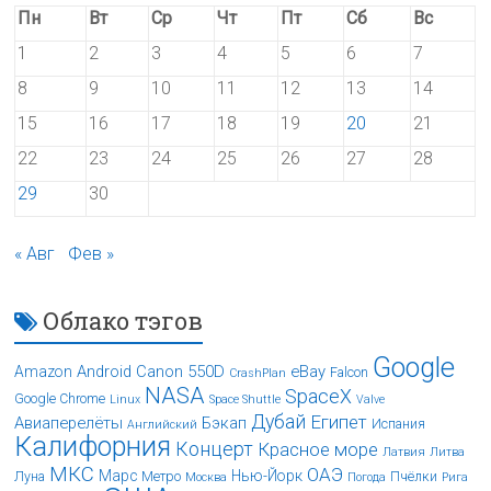
Пн
Вт
Ср
Чт
Пт
Сб
Вс
1
2
3
4
5
6
7
8
9
10
11
12
13
14
15
16
17
18
19
20
21
22
23
24
25
26
27
28
29
30
« Авг
Фев »
Облако тэгов
Google
Android
Canon 550D
eBay
Amazon
Falcon
CrashPlan
NASA
SpaceX
Google Chrome
Linux
Space Shuttle
Valve
Дубай
Египет
Авиаперелёты
Бэкап
Испания
Английский
Калифорния
Концерт
Красное море
Латвия
Литва
МКС
ОАЭ
Марс
Нью-Йорк
Луна
Метро
Пчёлки
Москва
Погода
Рига