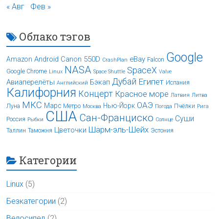
« Авг
Фев »
Облако тэгов
Google
Android
Canon 550D
eBay
Amazon
Falcon
CrashPlan
NASA
SpaceX
Google Chrome
Linux
Space Shuttle
Valve
Дубай
Египет
Авиаперелёты
Бэкап
Испания
Английский
Калифорния
Концерт
Красное море
Латвия
Литва
МКС
ОАЭ
Марс
Нью-Йорк
Луна
Метро
Пчёлки
Москва
Погода
Рига
США
Сан-Франциско
Суши
Россия
Рыбки
Солнце
Шарм-эль-Шейх
Цветочки
Таллин
Таможня
Эстония
Категории
Linux
(5)
Безкатегории
(2)
Велосипед
(2)