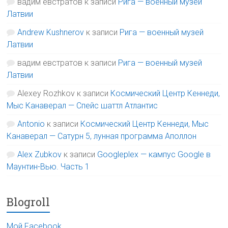
вадим евстратов
к записи
Рига — военный музей
Латвии
Andrew Kushnerov
к записи
Рига — военный музей
Латвии
вадим евстратов
к записи
Рига — военный музей
Латвии
Alexey Rozhkov
к записи
Космический Центр Кеннеди,
Мыс Канаверал — Спейс шаттл Атлантис
Antonio
к записи
Космический Центр Кеннеди, Мыс
Канаверал — Сатурн 5, лунная программа Аполлон
Alex Zubkov
к записи
Googleplex — кампус Google в
Маунтин-Вью. Часть 1
Blogroll
Мой Facebook