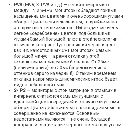
PVA
(MVA, S-PVA и т.д.) — некий компромисс
между TN и S-IPS. Мониторы обладают яркими
насыщенными цветами и очень хорошими углами
обзора. Цвета если искажаются, то крайне мало,
это практически не заметно. Наблюдается очень
лёгкое «серебрение» цветов, под большими
углами.Самый большой плюс в этой технологии —
отличный контраст. Тут настоящий чёрный цвет,
как и в качественных CRT мониторах. Самый
большой минус — время отклика у этой
технологии матриц самое большое. От 25мс
(белый-чёрный), до 50мс (переключение с
оттенков серого на чёрный). С таким временем
отклика, например в динамических играх, будет
виден небольшой смаз.
S-IPS
— мониторы с этой матрицей в отзывах в
интернете, считаются самыми лучшими, с
идеальной цветопередачей и отличными углами
обзора. Цвета действительно почти идеальные, и
совершенно не искажаются. Основным
недостатками являются — не очень большой
контраст, и выцветание чёрного цвета (под углом