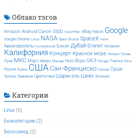
Облако тэгов
Google
Android
Canon 550D
eBay
Amazon
Falcon
CrashPlan
NASA
SpaceX
Google Chrome
Linux
Space Shuttle
Valve
Дубай
Египет
Авиаперелёты
Бэкап
Испания
Английский
Калифорния
Концерт
Красное море
Латвия
Литва
МКС
ОАЭ
Марс
Нью-Йорк
Луна
Метро
Пчёлки
Москва
Погода
Рига
США
Сан-Франциско
Суши
Россия
Рыбки
Солнце
Шарм-эль-Шейх
Цветочки
Таллин
Таможня
Эстония
Категории
Linux
(5)
Безкатегории
(2)
Велосипед
(2)