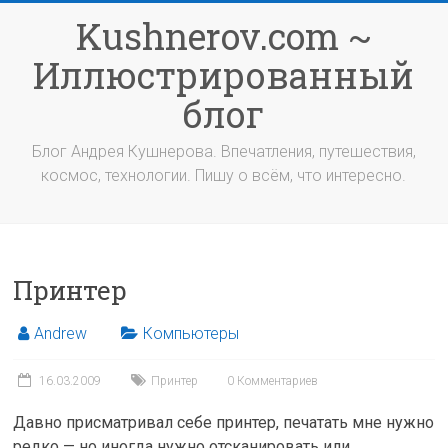
Перейти
Kushnerov.com ~
к
содержимому
Иллюстрированный
блог
Блог Андрея Кушнерова. Впечатления, путешествия,
космос, технологии. Пишу о всём, что интересно.
Принтер
Andrew
Компьютеры
16.03.2009
Принтер
0 Комментариев
Давно присматривал себе принтер, печатать мне нужно
редко — но иногда нужно отсканировать или