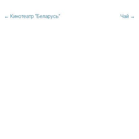
←
Кинотеатр “Беларусь”
Чай
→