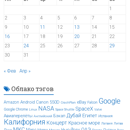
1
2
3
4
5
6
7
8
9
10
11
12
13
14
15
16
17
18
19
20
21
22
23
24
25
26
27
28
29
30
31
« Фев
Апр »
Облако тэгов
Google
Android
Canon 550D
eBay
Amazon
Falcon
CrashPlan
NASA
SpaceX
Google Chrome
Linux
Space Shuttle
Valve
Дубай
Египет
Авиаперелёты
Бэкап
Испания
Английский
Калифорния
Концерт
Красное море
Латвия
Литва
МКС
ОАЭ
Марс
Нью-Йорк