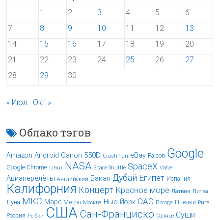
1
2
3
4
5
6
7
8
9
10
11
12
13
14
15
16
17
18
19
20
21
22
23
24
25
26
27
28
29
30
« Июл
Окт »
Облако тэгов
Google
Android
Canon 550D
eBay
Amazon
Falcon
CrashPlan
NASA
SpaceX
Google Chrome
Linux
Space Shuttle
Valve
Дубай
Египет
Авиаперелёты
Бэкап
Испания
Английский
Калифорния
Концерт
Красное море
Латвия
Литва
МКС
ОАЭ
Марс
Нью-Йорк
Луна
Метро
Пчёлки
Москва
Погода
Рига
США
Сан-Франциско
Суши
Россия
Рыбки
Солнце