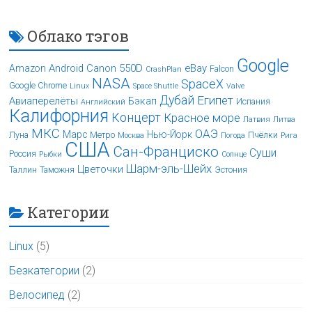
Облако тэгов
Google
Android
Canon 550D
eBay
Amazon
Falcon
CrashPlan
NASA
SpaceX
Google Chrome
Linux
Space Shuttle
Valve
Дубай
Египет
Авиаперелёты
Бэкап
Испания
Английский
Калифорния
Концерт
Красное море
Латвия
Литва
МКС
ОАЭ
Марс
Нью-Йорк
Луна
Метро
Пчёлки
Москва
Погода
Рига
США
Сан-Франциско
Суши
Россия
Рыбки
Солнце
Шарм-эль-Шейх
Цветочки
Таллин
Таможня
Эстония
Категории
Linux
(5)
Безкатегории
(2)
Велосипед
(2)