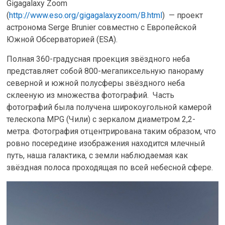
Gigagalaxy Zoom
(
http://www.eso.org/gigagalaxyzoom/B.html
) — проект
астронома Serge Brunier совместно с Европейской
Южной Обсерваторией (ESA).
Полная 360-градусная проекция звёздного неба
представляет собой 800-мегапиксельную панораму
северной и южной полусферы звёздного неба
склееную из множества фотографий. Часть
фотографий была получена широкоугольной камерой
телескопа MPG (Чили) с зеркалом диаметром 2,2-
метра. Фотография отцентрирована таким образом, что
ровно посередине изображения находится млечный
путь, наша галактика, с земли наблюдаемая как
звёздная полоса проходящая по всей небесной сфере.