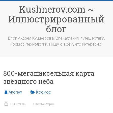
Перейти
Kushnerov.com ~
к
содержимому
Иллюстрированный
блог
Блог Андрея Кушнерова. Впечатления, путешествия,
космос, технологии. Пишу о всём, что интересно.
800-мегапиксельная карта
звёздного неба
Andrew
Космос
15.09.2009
1 Комментарий