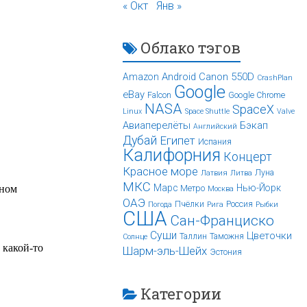
« Окт
Янв »
Облако тэгов
Android
Canon 550D
Amazon
CrashPlan
Google
eBay
Falcon
Google Chrome
NASA
SpaceX
Linux
Space Shuttle
Valve
Авиаперелёты
Бэкап
Английский
Дубай
Египет
Испания
Калифорния
Концерт
Красное море
Луна
Латвия
Литва
МКС
Марс
Нью-Йорк
Метро
Москва
ОАЭ
Пчёлки
Россия
Погода
Рига
Рыбки
США
Сан-Франциско
Суши
Цветочки
Таллин
Таможня
Солнце
Шарм-эль-Шейх
Эстония
Категории