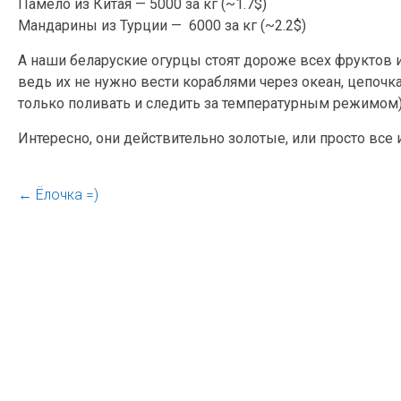
Памело из Китая — 5000 за кг (~1.7$)
Мандарины из Турции — 6000 за кг (~2.2$)
А наши беларуские огурцы стоят дороже всех фруктов и 
ведь их не нужно вести кораблями через океан, цепоч
только поливать и следить за температурным режимом)
Интересно, они действительно золотые, или просто вс
←
Ёлочка =)