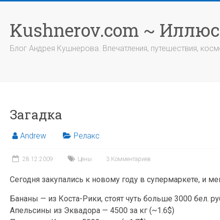
Перейти
к
Kushnerov.com ~ Иллю
содержимому
Блог Андрея Кушнерова. Впечатления, путешествия, космо
Загадка
Andrew
Релакс
28.12.2009
Цены
3 Комментариев
Сегодня закупались к новому году в супермаркете, и м
Бананы — из Коста-Рики, стоят чуть больше 3000 бел. ру
Апельсины из Эквадора — 4500 за кг (~1.6$)