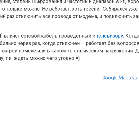
ия, степень шифрования и частотный диапазон wi-fi, вор
то только можно. Не работает, хоть тресни. Собирался уже
ий раз отключить все провода от модема, и подключить за
-fi влияет сетевой кабель проведённый к
телевизору
. Когд
абильно через раз, когда отключен — работает без вопросо
о хитрой помехе или в каком-то статическом напряжении. Д
, т.к. ждать можно чего угодно =)
Google Maps vs