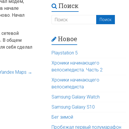
очал модем,
Поиск
 в начале
ново. Начал
а сетевой
Новое
в. В общем
ля себя сделал
Playstation 5
Хроники начинающего
велосипедиста. Часть 2
 Yandex Maps
→
Хроники начинающего
велосипедиста
Samsung Galaxy Watch
Samsung Galaxy S10
Бег зимой
Пробежал первый полумарафон