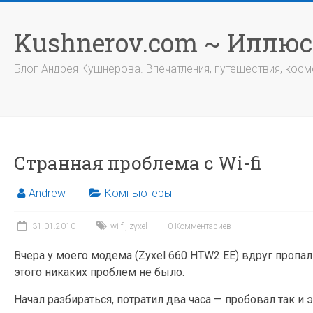
Перейти
к
Kushnerov.com ~ Иллю
содержимому
Блог Андрея Кушнерова. Впечатления, путешествия, космо
Странная проблема с Wi-fi
Andrew
Компьютеры
31.01.2010
wi-fi
,
zyxel
0 Комментариев
Вчера у моего модема (Zyxel 660 HTW2 EE) вдруг пропал 
этого никаких проблем не было.
Начал разбираться, потратил два часа — пробовал так и э