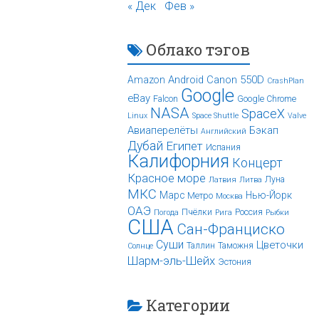
« Дек
Фев »
Облако тэгов
Android
Canon 550D
Amazon
CrashPlan
Google
eBay
Falcon
Google Chrome
NASA
SpaceX
Linux
Space Shuttle
Valve
Авиаперелёты
Бэкап
Английский
Дубай
Египет
Испания
Калифорния
Концерт
Красное море
Луна
Латвия
Литва
МКС
Марс
Нью-Йорк
Метро
Москва
ОАЭ
Пчёлки
Россия
Погода
Рига
Рыбки
США
Сан-Франциско
Суши
Цветочки
Таллин
Таможня
Солнце
Шарм-эль-Шейх
Эстония
Категории