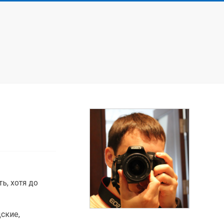
ь, хотя до
дские,