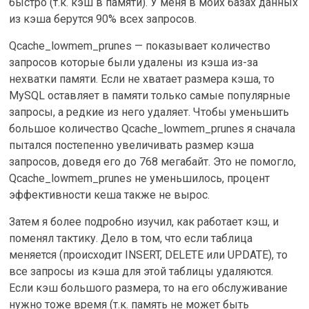
быстро (т.к. кэш в памяти). У меня в моих базах данных
из кэша берутся 90% всех запросов.
Qcache_lowmem_prunes — показывает количество
запросов которые были удалены из кэша из-за
нехватки памяти. Если не хватает размера кэша, то
MySQL оставляет в памяти только самые популярные
запросы, а редкие из него удаляет. Чтобы уменьшить
большое количество Qcache_lowmem_prunes я сначала
пытался постепенно увеличивать размер кэша
запросов, доведя его до 768 мегабайт. Это не помогло,
Qcache_lowmem_prunes не уменьшилось, процент
эффективности кеша также не вырос.
Затем я более подробно изучил, как работает кэш, и
поменял тактику. Дело в том, что если таблица
меняется (происходит INSERT, DELETE или UPDATE), то
все запросы из кэша для этой таблицы удаляются.
Если кэш большого размера, то на его обслуживание
нужно тоже время (т.к. память не может быть