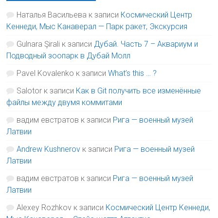
Наталья Васильева
к записи
Космический Центр
Кеннеди, Мыс Канаверал — Парк ракет, Экскурсия
Gulnara Şirali
к записи
Дубай. Часть 7 – Аквариум и
Подводный зоопарк в Дубай Молл
Pavel Kovalenko
к записи
What’s this … ?
Salotor
к записи
Как в Git получить все изменённые
файлы между двумя коммитами
вадим евстратов
к записи
Рига — военный музей
Латвии
Andrew Kushnerov
к записи
Рига — военный музей
Латвии
вадим евстратов
к записи
Рига — военный музей
Латвии
Alexey Rozhkov
к записи
Космический Центр Кеннеди,