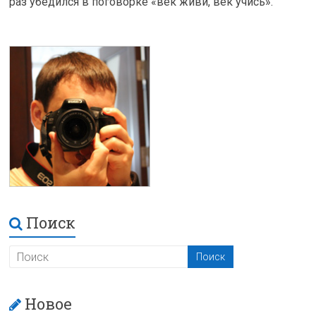
раз убедился в поговорке «век живи, век учись».
Поиск
Новое