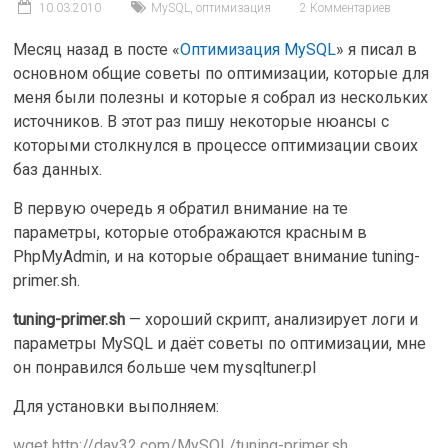
10.03.2010
MySQL
,
оптимизация
2 Комментариев
Месяц назад в посте «
Оптимизация MySQL
» я писал в
основном общие советы по оптимизации, которые для
меня были полезны и которые я собрал из нескольких
источников. В этот раз пишу некоторые нюансы с
которыми столкнулся в процессе оптимизации своих
баз данных.
В первую очередь я обратил внимание на те
параметры, которые отображаются красным в
PhpMyAdmin, и на которые обращает внимание tuning-
primer.sh.
tuning-primer.sh
— хороший скрипт, анализирует логи и
параметры MySQL и даёт советы по оптимизации, мне
он понравился больше чем mysqltuner.pl
Для установки выполняем:
wget http://day32.com/MySQL/tuning-primer.sh