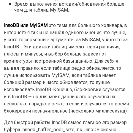
Время выполнения вставки/обновления больше
чем для таблиц MyISAM.
InnoDB или MyISAM
это тема для большого холивара, в
интернете я так и не нашёл единого мнения что лучше,
у кого то серьёзные аргументы за MyISAM, у кого то за
InnoDB . Эти движки таблиц имееют свои различия,
плюсы и минусы, и выбор больше зависит от
архитектуры построенной базы данных. Для себя я
вывел правило: если таблица редко обновляется, то
лучше использовать MyISAM, если таблица имеет
большой размер и часто обновляется, то лучше
использовать InnoDB. Конечно, блокировки случаются
и в InnoDB — но для моих данных это случается на
несколько порядков реже, а если и случаются то время
блокировки незначительное (несколько миллисекунд).
Для быстрой работы InnoDB самое главное это размер
буфера innodb_buffer_pool_size, т.к. InnoDB сильно