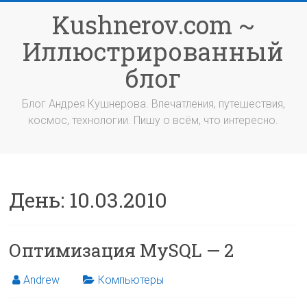
Перейти
Kushnerov.com ~
к
содержимому
Иллюстрированный
блог
Блог Андрея Кушнерова. Впечатления, путешествия,
космос, технологии. Пишу о всём, что интересно.
День:
10.03.2010
Оптимизация MySQL — 2
Andrew
Компьютеры