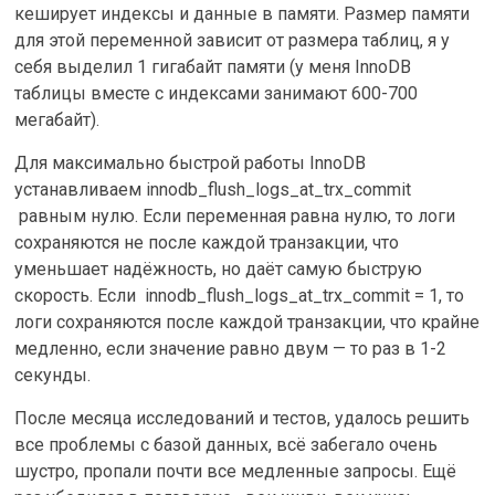
кеширует индексы и данные в памяти. Размер памяти
для этой переменной зависит от размера таблиц, я у
себя выделил 1 гигабайт памяти (у меня InnoDB
таблицы вместе с индексами занимают 600-700
мегабайт).
Для максимально быстрой работы InnoDB
устанавливаем innodb_flush_logs_at_trx_commit
равным нулю. Если переменная равна нулю, то логи
сохраняются не после каждой транзакции, что
уменьшает надёжность, но даёт самую быструю
скорость. Если
innodb_flush_logs_at_trx_commit = 1, то
логи сохраняются после каждой транзакции, что крайне
медленно, если значение равно двум — то раз в 1-2
секунды.
После месяца исследований и тестов, удалось решить
все проблемы с базой данных, всё забегало очень
шустро, пропали почти все медленные запросы. Ещё