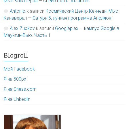
Мыс Канаверал — Спейс шаттл Атлантис
Antonio
к записи
Космический Центр Кеннеди, Мыс
Канаверал — Сатурн 5, лунная программа Аполлон
Alex Zubkov
к записи
Googleplex — кампус Google в
Маунтин-Вью. Часть 1
Blogroll
Мой Facebook
Я на 500px
Я на Chess.com
Я на LinkedIn