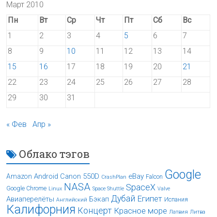
Март 2010
Пн
Вт
Ср
Чт
Пт
Сб
Вс
1
2
3
4
5
6
7
8
9
10
11
12
13
14
15
16
17
18
19
20
21
22
23
24
25
26
27
28
29
30
31
« Фев
Апр »
Облако тэгов
Google
Android
Canon 550D
eBay
Amazon
Falcon
CrashPlan
NASA
SpaceX
Google Chrome
Linux
Space Shuttle
Valve
Дубай
Египет
Авиаперелёты
Бэкап
Испания
Английский
Калифорния
Концерт
Красное море
Латвия
Литва