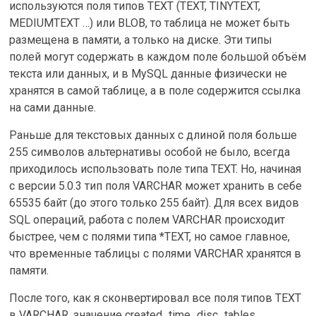
используются поля типов TEXT (TEXT, TINYTEXT,
MEDIUMTEXT …) или BLOB, то таблица не может быть
размещена в памяти, а только на диске. Эти типы
полей могут содержать в каждом поле большой объём
текста или данных, и в MySQL данные физически не
хранятся в самой таблице, а в поле содержится ссылка
на сами данные.
Раньше для текстовых данных с длиной поля больше
255 символов альтернативы особой не было, всегда
приходилось использовать поле типа TEXT. Но, начиная
с версии 5.0.3 тип поля VARCHAR может хранить в себе
65535 байт (до этого только 255 байт). Для всех видов
SQL операций, работа с полем VARCHAR происходит
быстрее, чем с полями типа *TEXT, но самое главное,
что временные таблицы с полями VARCHAR хранятся в
памяти.
После того, как я сконвертировал все поля типов TEXT
в VARCHAR, значение created_time_disc_tables