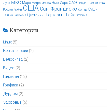
МКС
ОАЭ
Марс
Нью-Йорк
Луна
Метро
Пчёлки
Москва
Погода
Рига
США
Сан-Франциско
Суши
Россия
Рыбки
Солнце
Шарм-эль-Шейх
Цветочки
Таллин
Таможня
Эстония
Категории
Linux
(5)
Безкатегории
(2)
Велосипед
(2)
Видео
(2)
Гаджеты
(12)
Графика
(2)
Дурдом
(2)
Здоровье
(5)