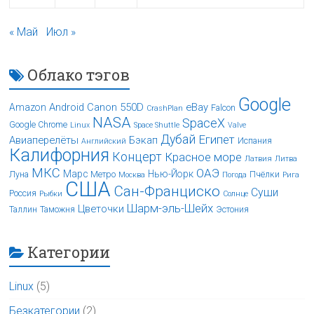
« Май
Июл »
Облако тэгов
Google
Android
Canon 550D
eBay
Amazon
Falcon
CrashPlan
NASA
SpaceX
Google Chrome
Linux
Space Shuttle
Valve
Дубай
Египет
Авиаперелёты
Бэкап
Испания
Английский
Калифорния
Концерт
Красное море
Латвия
Литва
МКС
ОАЭ
Марс
Нью-Йорк
Луна
Метро
Пчёлки
Москва
Погода
Рига
США
Сан-Франциско
Суши
Россия
Рыбки
Солнце
Шарм-эль-Шейх
Цветочки
Таллин
Таможня
Эстония
Категории
Linux
(5)
Безкатегории
(2)