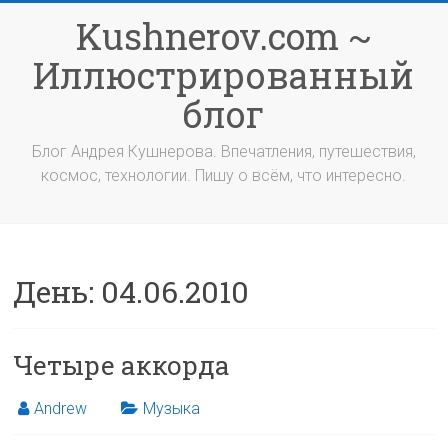
Перейти
Kushnerov.com ~
к
содержимому
Иллюстрированный
блог
Блог Андрея Кушнерова. Впечатления, путешествия,
космос, технологии. Пишу о всём, что интересно.
День:
04.06.2010
Четыре аккорда
Andrew
Музыка