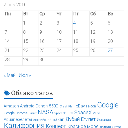
Июнь 2010
Пн
Вт
Ср
Чт
Пт
Сб
Вс
1
2
3
4
5
6
7
8
9
10
11
12
13
14
15
16
17
18
19
20
21
22
23
24
25
26
27
28
29
30
« Май
Июл »
Облако тэгов
Google
Android
Canon 550D
eBay
Amazon
Falcon
CrashPlan
NASA
SpaceX
Google Chrome
Linux
Space Shuttle
Valve
Дубай
Египет
Авиаперелёты
Бэкап
Испания
Английский
Калифорния
Концерт
Красное море
Латвия
Литва