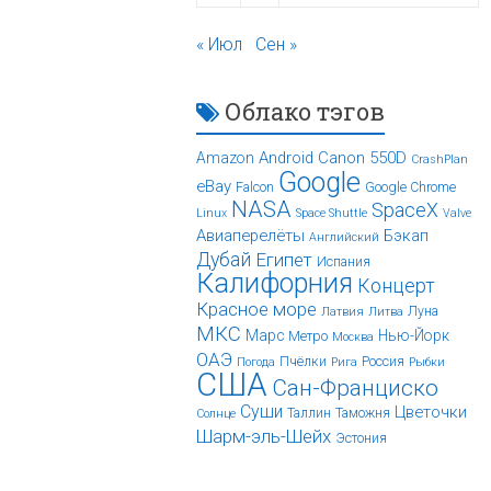
« Июл
Сен »
Облако тэгов
Android
Canon 550D
Amazon
CrashPlan
Google
eBay
Falcon
Google Chrome
NASA
SpaceX
Linux
Space Shuttle
Valve
Авиаперелёты
Бэкап
Английский
Дубай
Египет
Испания
Калифорния
Концерт
Красное море
Луна
Латвия
Литва
МКС
Марс
Нью-Йорк
Метро
Москва
ОАЭ
Пчёлки
Россия
Погода
Рига
Рыбки
США
Сан-Франциско
Суши
Цветочки
Таллин
Таможня
Солнце
Шарм-эль-Шейх
Эстония