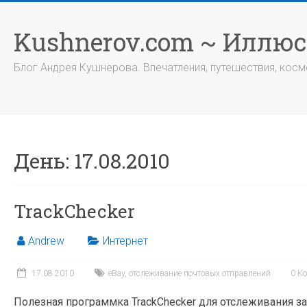
Перейти
к
Kushnerov.com ~ Иллю
содержимому
Блог Андрея Кушнерова. Впечатления, путешествия, космо
День:
17.08.2010
TrackChecker
Andrew
Интернет
17.08.2010
eBay
,
отслеживание почтовых отправлений
0 К
Полезная программка TrackChecker для отслеживания з