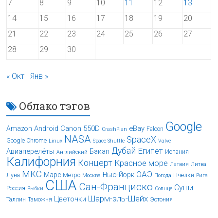
7
8
9
10
11
12
13
14
15
16
17
18
19
20
21
22
23
24
25
26
27
28
29
30
« Окт
Янв »
Облако тэгов
Google
Android
Canon 550D
eBay
Amazon
Falcon
CrashPlan
NASA
SpaceX
Google Chrome
Linux
Space Shuttle
Valve
Дубай
Египет
Авиаперелёты
Бэкап
Испания
Английский
Калифорния
Концерт
Красное море
Латвия
Литва
МКС
ОАЭ
Марс
Нью-Йорк
Луна
Метро
Пчёлки
Москва
Погода
Рига
США
Сан-Франциско
Суши
Россия
Рыбки
Солнце
Шарм-эль-Шейх
Цветочки
Таллин
Таможня
Эстония