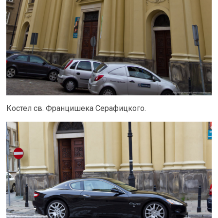
Костел св. Францишека Серафицкого.