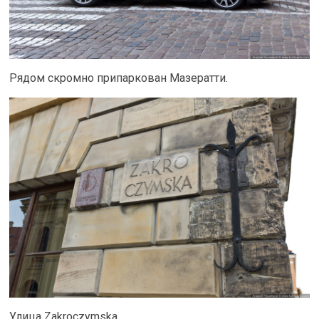
Рядом скромно припаркован Мазератти.
Улица Zakroсzymska.