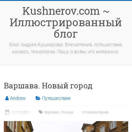
Перейти
Kushnerov.com ~
к
содержимому
Иллюстрированный
блог
Блог Андрея Кушнерова. Впечатления, путешествия,
космос, технологии. Пишу о всём, что интересно.
Варшава. Новый город
Andrew
Путешествия
11.11.2011
Варшава
,
Польша
0 Комментариев