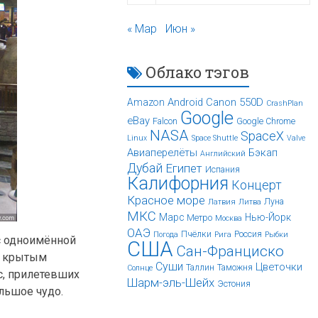
« Мар
Июн »
Облако тэгов
Android
Canon 550D
Amazon
CrashPlan
Google
eBay
Falcon
Google Chrome
NASA
SpaceX
Linux
Space Shuttle
Valve
Авиаперелёты
Бэкап
Английский
Дубай
Египет
Испания
Калифорния
Концерт
Красное море
Луна
Латвия
Литва
МКС
Марс
Нью-Йорк
Метро
Москва
ОАЭ
Пчёлки
Россия
Погода
Рига
Рыбки
 с одноимённой
США
Сан-Франциско
е, крытым
Суши
Цветочки
Таллин
Таможня
Солнце
с, прилетевших
Шарм-эль-Шейх
Эстония
ольшое чудо.