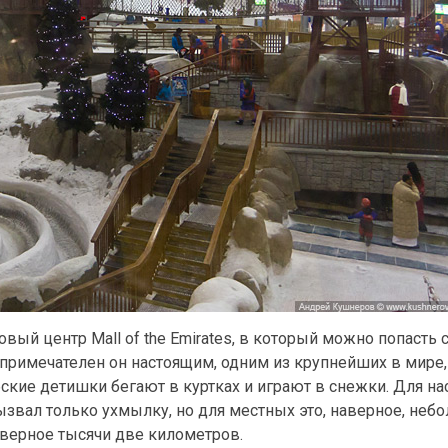
вый центр Mall of the Emirates, в который можно попасть
о примечателен он настоящим, одним из крупнейших в мир
бские детишки бегают в куртках и играют в снежки. Для на
ызвал только ухмылку, но для местных это, наверное, неб
верное тысячи две километров.