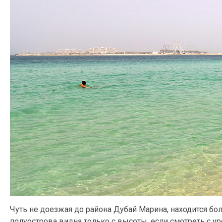
Чуть не доезжая до района Дубай Марина, находится б
полуострова видна только с высоты, если смотреть с ур