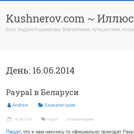
Перейти
к
Kushnerov.com ~ Иллю
содержимому
Блог Андрея Кушнерова. Впечатления, путешествия, космо
День:
16.06.2014
Paypal в Беларуси
Andrew
Безкатегории
16.06.2014
Paypal
0 Комментариев
Пишут
, что к нам наконец-то официально приходит Paypa