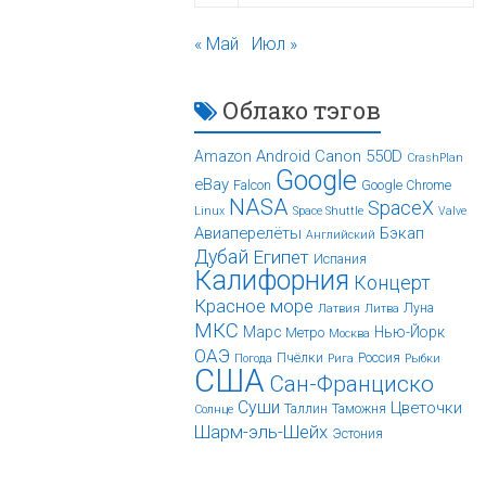
« Май
Июл »
Облако тэгов
Android
Canon 550D
Amazon
CrashPlan
Google
eBay
Falcon
Google Chrome
NASA
SpaceX
Linux
Space Shuttle
Valve
Авиаперелёты
Бэкап
Английский
Дубай
Египет
Испания
Калифорния
Концерт
Красное море
Луна
Латвия
Литва
МКС
Марс
Нью-Йорк
Метро
Москва
ОАЭ
Пчёлки
Россия
Погода
Рига
Рыбки
США
Сан-Франциско
Суши
Цветочки
Таллин
Таможня
Солнце
Шарм-эль-Шейх
Эстония