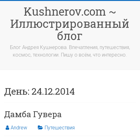
Перейти
Kushnerov.com ~
к
содержимому
Иллюстрированный
блог
Блог Андрея Кушнерова. Впечатления, путешествия,
космос, технологии. Пишу о всём, что интересно.
День:
24.12.2014
Дамба Гувера
Andrew
Путешествия