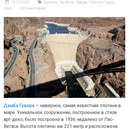
24.12.2014
Аризона
,
Лас-Вегас
,
Невада
,
Плотина Гувера
,
США
0 Комментариев
Дамба Гувера
— наверное, самая известная плотина в
мире. Уникальное сооружение, построенное в стиле
арт-деко, было построено в 1936 недалеко от Лас-
Вегаса. Высота плотины аж 221 метр и расположена