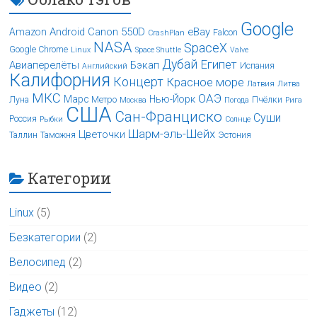
Google
Android
Canon 550D
eBay
Amazon
Falcon
CrashPlan
NASA
SpaceX
Google Chrome
Linux
Space Shuttle
Valve
Дубай
Египет
Авиаперелёты
Бэкап
Испания
Английский
Калифорния
Концерт
Красное море
Латвия
Литва
МКС
ОАЭ
Марс
Нью-Йорк
Луна
Метро
Пчёлки
Москва
Погода
Рига
США
Сан-Франциско
Суши
Россия
Рыбки
Солнце
Шарм-эль-Шейх
Цветочки
Таллин
Таможня
Эстония
Категории
Linux
(5)
Безкатегории
(2)
Велосипед
(2)
Видео
(2)
Гаджеты
(12)