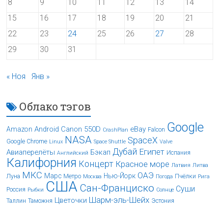
8
9
10
11
12
13
14
15
16
17
18
19
20
21
22
23
24
25
26
27
28
29
30
31
« Ноя
Янв »
Облако тэгов
Google
Android
Canon 550D
eBay
Amazon
Falcon
CrashPlan
NASA
SpaceX
Google Chrome
Linux
Space Shuttle
Valve
Дубай
Египет
Авиаперелёты
Бэкап
Испания
Английский
Калифорния
Концерт
Красное море
Латвия
Литва
МКС
ОАЭ
Марс
Нью-Йорк
Луна
Метро
Пчёлки
Москва
Погода
Рига
США
Сан-Франциско
Суши
Россия
Рыбки
Солнце
Шарм-эль-Шейх
Цветочки
Таллин
Таможня
Эстония