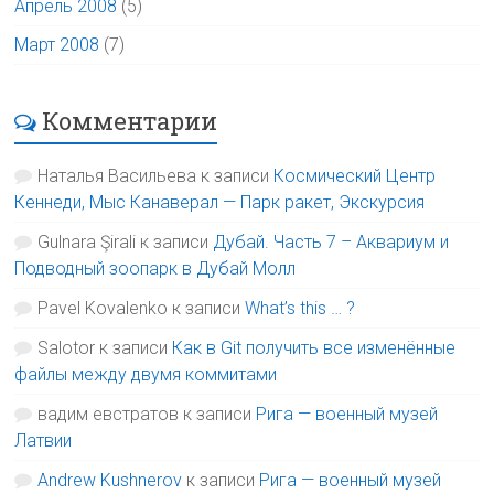
Апрель 2008
(5)
Март 2008
(7)
Комментарии
Наталья Васильева
к записи
Космический Центр
Кеннеди, Мыс Канаверал — Парк ракет, Экскурсия
Gulnara Şirali
к записи
Дубай. Часть 7 – Аквариум и
Подводный зоопарк в Дубай Молл
Pavel Kovalenko
к записи
What’s this … ?
Salotor
к записи
Как в Git получить все изменённые
файлы между двумя коммитами
вадим евстратов
к записи
Рига — военный музей
Латвии
Andrew Kushnerov
к записи
Рига — военный музей