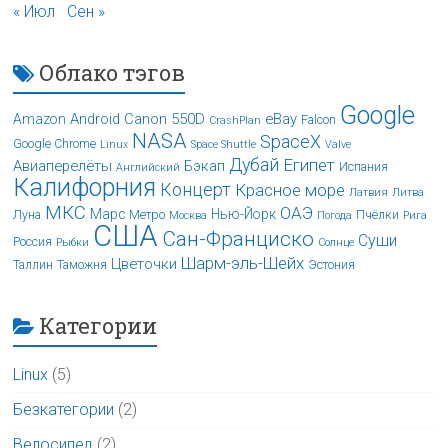
« Июл
Сен »
Облако тэгов
Google
Android
Canon 550D
eBay
Amazon
Falcon
CrashPlan
NASA
SpaceX
Google Chrome
Linux
Space Shuttle
Valve
Дубай
Египет
Авиаперелёты
Бэкап
Испания
Английский
Калифорния
Концерт
Красное море
Латвия
Литва
МКС
ОАЭ
Марс
Нью-Йорк
Луна
Метро
Пчёлки
Москва
Погода
Рига
США
Сан-Франциско
Суши
Россия
Рыбки
Солнце
Шарм-эль-Шейх
Цветочки
Таллин
Таможня
Эстония
Категории
Linux
(5)
Безкатегории
(2)
Велосипед
(2)