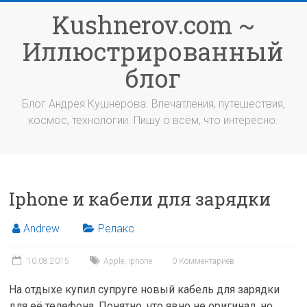
Перейти
Kushnerov.com ~
к
содержимому
Иллюстрированный
блог
Блог Андрея Кушнерова. Впечатления, путешествия,
космос, технологии. Пишу о всём, что интересно.
Iphone и кабели для зарядки
Andrew
Релакс
10.08.2015
Apple
,
iphone
0 Комментариев
На отдыхе купил супруге новый кабель для зарядки
для её телефона. Понятно, что явно не оригинал, но