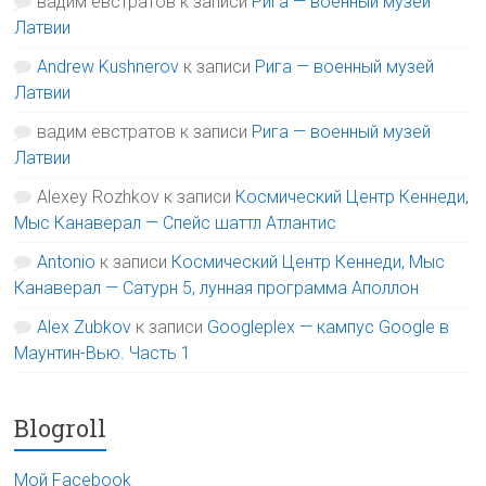
вадим евстратов
к записи
Рига — военный музей
Латвии
Andrew Kushnerov
к записи
Рига — военный музей
Латвии
вадим евстратов
к записи
Рига — военный музей
Латвии
Alexey Rozhkov
к записи
Космический Центр Кеннеди,
Мыс Канаверал — Спейс шаттл Атлантис
Antonio
к записи
Космический Центр Кеннеди, Мыс
Канаверал — Сатурн 5, лунная программа Аполлон
Alex Zubkov
к записи
Googleplex — кампус Google в
Маунтин-Вью. Часть 1
Blogroll
Мой Facebook