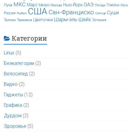
МКС
ОАЭ
Марс
Нью-Йорк
Луна
Метро
Пчёлки
Москва
Погода
Рига
США
Сан-Франциско
Суши
Россия
Рыбки
Солнце
Шарм-эль-Шейх
Цветочки
Таллин
Таможня
Эстония
Категории
Linux
(5)
Безкатегории
(2)
Велосипед
(2)
Видео
(2)
Гаджеты
(12)
Графика
(2)
Дурдом
(2)
Здоровье
(5)