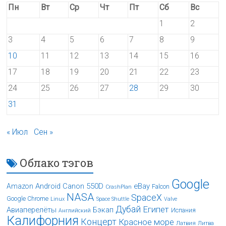
Пн
Вт
Ср
Чт
Пт
Сб
Вс
1
2
3
4
5
6
7
8
9
10
11
12
13
14
15
16
17
18
19
20
21
22
23
24
25
26
27
28
29
30
31
« Июл
Сен »
Облако тэгов
Google
Android
Canon 550D
eBay
Amazon
Falcon
CrashPlan
NASA
SpaceX
Google Chrome
Linux
Space Shuttle
Valve
Дубай
Египет
Авиаперелёты
Бэкап
Испания
Английский
Калифорния
Концерт
Красное море
Латвия
Литва