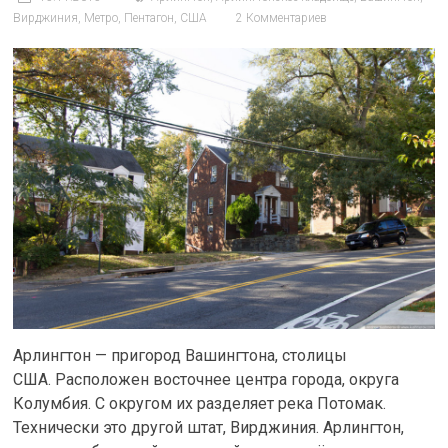
Вирджиния
,
Метро
,
Пентагон
,
США
2 Комментариев
Арлингтон — пригород Вашингтона, столицы
США. Расположен восточнее центра города, округа
Колумбия. С округом их разделяет река Потомак.
Технически это другой штат, Вирджиния. Арлингтон,