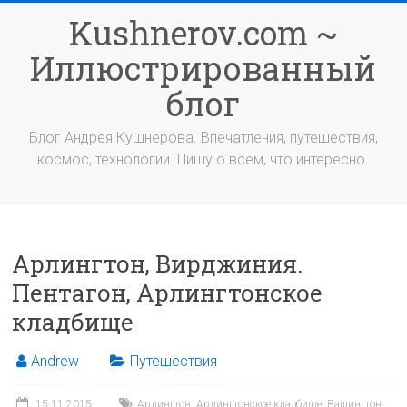
Перейти
Kushnerov.com ~
к
содержимому
Иллюстрированный
блог
Блог Андрея Кушнерова. Впечатления, путешествия,
космос, технологии. Пишу о всём, что интересно.
Арлингтон, Вирджиния.
Пентагон, Арлингтонское
кладбище
Andrew
Путешествия
15.11.2015
Арлингтон
,
Арлингтонское кладбище
,
Вашингтон
,