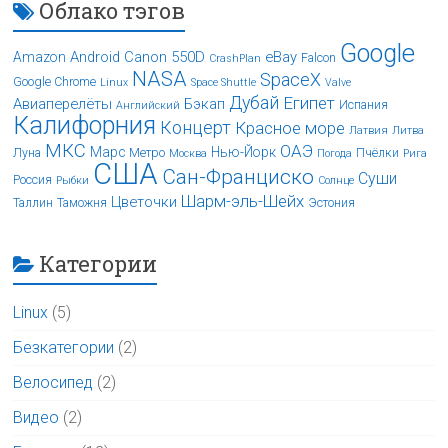
Облако тэгов
Google
Android
Canon 550D
eBay
Amazon
Falcon
CrashPlan
NASA
SpaceX
Google Chrome
Linux
Space Shuttle
Valve
Дубай
Египет
Авиаперелёты
Бэкап
Испания
Английский
Калифорния
Концерт
Красное море
Латвия
Литва
МКС
ОАЭ
Марс
Нью-Йорк
Луна
Метро
Пчёлки
Москва
Погода
Рига
США
Сан-Франциско
Суши
Россия
Рыбки
Солнце
Шарм-эль-Шейх
Цветочки
Таллин
Таможня
Эстония
Категории
Linux
(5)
Безкатегории
(2)
Велосипед
(2)
Видео
(2)