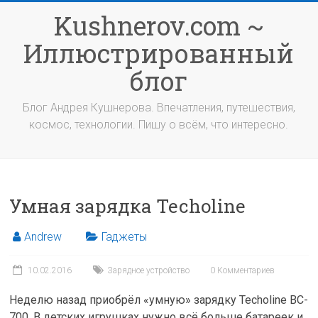
Перейти
Kushnerov.com ~
к
содержимому
Иллюстрированный
блог
Блог Андрея Кушнерова. Впечатления, путешествия,
космос, технологии. Пишу о всём, что интересно.
Умная зарядка Techoline
Andrew
Гаджеты
10.02.2016
Зарядное устройство
0 Комментариев
Неделю назад приобрёл «умную» зарядку Techoline BC-
700. В детских игрушках нужно всё больше батареек и