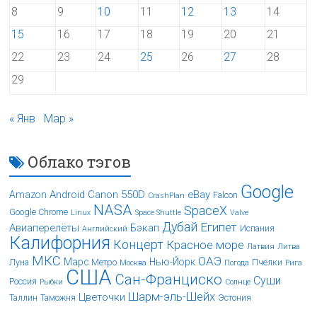
8
9
10
11
12
13
14
15
16
17
18
19
20
21
22
23
24
25
26
27
28
29
« Янв
Мар »
Облако тэгов
Google
Android
Canon 550D
eBay
Amazon
Falcon
CrashPlan
NASA
SpaceX
Google Chrome
Linux
Space Shuttle
Valve
Дубай
Египет
Авиаперелёты
Бэкап
Испания
Английский
Калифорния
Концерт
Красное море
Латвия
Литва
МКС
ОАЭ
Марс
Нью-Йорк
Луна
Метро
Пчёлки
Москва
Погода
Рига
США
Сан-Франциско
Суши
Россия
Рыбки
Солнце
Шарм-эль-Шейх
Цветочки
Таллин
Таможня
Эстония