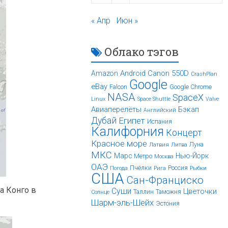
« Апр
Июн »
Облако тэгов
Android
Canon 550D
Amazon
CrashPlan
Google
eBay
Falcon
Google Chrome
NASA
SpaceX
Linux
Space Shuttle
Valve
Авиаперелёты
Бэкап
Английский
Дубай
Египет
Испания
Калифорния
Концерт
Красное море
Луна
Латвия
Литва
МКС
Марс
Нью-Йорк
Метро
Москва
ОАЭ
Пчёлки
Россия
Погода
Рига
Рыбки
США
Сан-Франциско
а Конго в
Суши
Цветочки
Таллин
Таможня
Солнце
Шарм-эль-Шейх
Эстония