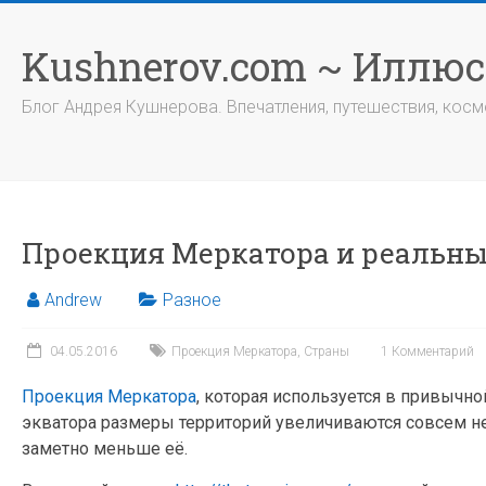
Перейти
к
Kushnerov.com ~ Иллю
содержимому
Блог Андрея Кушнерова. Впечатления, путешествия, космо
Проекция Меркатора и реальны
Andrew
Разное
04.05.2016
Проекция Меркатора
,
Страны
1 Комментарий
Проекция Меркатора
, которая используется в привычно
экватора размеры территорий увеличиваются совсем не
заметно меньше её.