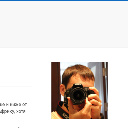
ше и ниже от
фрику, хотя