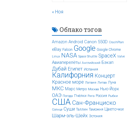
« Ноя
Облако тэгов
Android
Canon 550D
Amazon
CrashPlan
Google
eBay
Falcon
Google Chrome
NASA
SpaceX
Linux
Space Shuttle
Valve
Авиаперелёты
Бэкап
Английский
Дубай
Египет
Испания
Калифорния
Концерт
Красное море
Луна
Латвия
Литва
МКС
Марс
Нью-Йорк
Метро
Москва
ОАЭ
Пчёлки
Россия
Погода
Рига
Рыбки
США
Сан-Франциско
Суши
Цветочки
Таллин
Таможня
Солнце
Шарм-эль-Шейх
Эстония