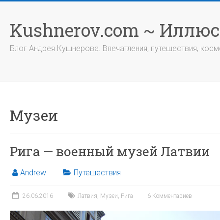
Перейти
к
Kushnerov.com ~ Иллю
содержимому
Блог Андрея Кушнерова. Впечатления, путешествия, космо
Музеи
Рига — военный музей Латвии
Andrew
Путешествия
26.06.2016
Латвия
,
Музеи
,
Рига
6 Комментариев