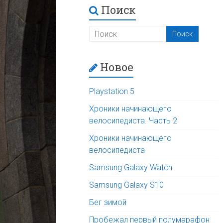
Поиск
Новое
Playstation 5
Хроники начинающего
велосипедиста. Часть 2
Хроники начинающего
велосипедиста
Samsung Galaxy Watch
Samsung Galaxy S10
Бег зимой
Пробежал первый полумарафон