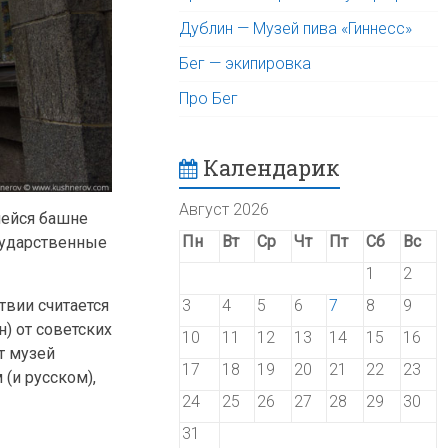
Дублин — Музей пива «Гиннесс»
Бег — экипировка
Про Бег
Календарик
Август 2026
шейся башне
Пн
Вт
Ср
Чт
Пт
Сб
Вс
осударственные
1
2
твии считается
3
4
5
6
7
8
9
н) от советских
10
11
12
13
14
15
16
т музей
17
18
19
20
21
22
23
(и русском),
24
25
26
27
28
29
30
31