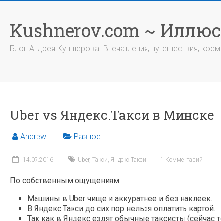
Перейти
к
Kushnerov.com ~ Иллю
содержимому
Блог Андрея Кушнерова. Впечатления, путешествия, космо
Uber vs Яндекс.Такси в Минске
Andrew
Разное
14.07.2016
Uber
,
Такси
,
Яндекс.Такси
1 Комментарий
По собственным ощущениям:
Машины в Uber чище и аккуратнее и без наклеек.
В Яндекс.Такси до сих пор нельзя оплатить картой.
Так как в Яндекс ездят обычные таксисты (сейчас то