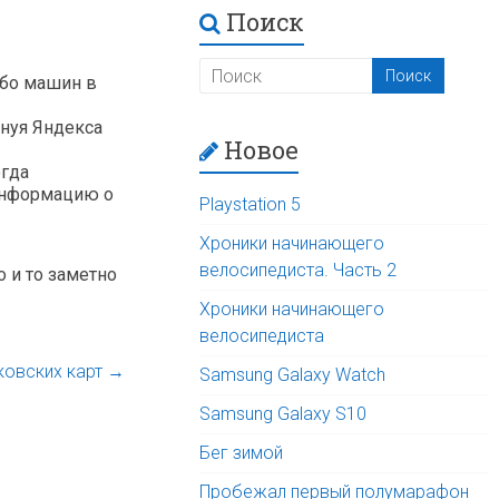
Поиск
ибо машин в
инуя Яндекса
Новое
егда
 информацию о
Playstation 5
Хроники начинающего
велосипедиста. Часть 2
 и то заметно
Хроники начинающего
велосипедиста
ковских карт
→
Samsung Galaxy Watch
Samsung Galaxy S10
Бег зимой
Пробежал первый полумарафон