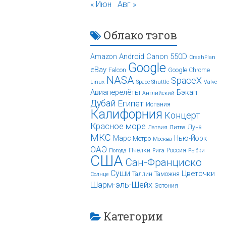
« Июн
Авг »
Облако тэгов
Android
Canon 550D
Amazon
CrashPlan
Google
eBay
Falcon
Google Chrome
NASA
SpaceX
Linux
Space Shuttle
Valve
Авиаперелёты
Бэкап
Английский
Дубай
Египет
Испания
Калифорния
Концерт
Красное море
Луна
Латвия
Литва
МКС
Марс
Нью-Йорк
Метро
Москва
ОАЭ
Пчёлки
Россия
Погода
Рига
Рыбки
США
Сан-Франциско
Суши
Цветочки
Таллин
Таможня
Солнце
Шарм-эль-Шейх
Эстония
Категории