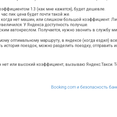
оэффициентом 1.3 (как мне кажется), будет дешевле.
час пик цена будет почти такой же.
ы когда нет машин, или слишком большой коэффициент. Л
увеличился. У Яндекса доступность получше.
тским автокреслом. Получается, нужно звонить в службу м
амому оптимальному маршруту, в яндексе (когда ездил) вс
ть история поездок, можно разделить поездку, отправить
ин нет или высокий коэффициент, вызываю Яндекс.Такси. То
Booking.com и безопасность бан