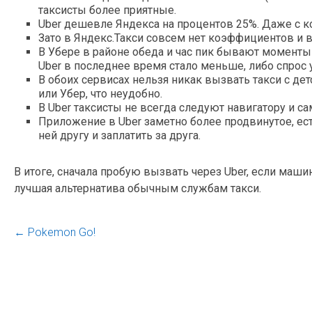
таксисты более приятные.
Uber дешевле Яндекса на процентов 25%. Даже с к
Зато в Яндекс.Такси совсем нет коэффициентов и в 
В Убере в районе обеда и час пик бывают момент
Uber в последнее время стало меньше, либо спрос 
В обоих сервисах нельзя никак вызвать такси с де
или Убер, что неудобно.
В Uber таксисты не всегда следуют навигатору и с
Приложение в Uber заметно более продвинутое, ес
ней другу и заплатить за друга.
В итоге, сначала пробую вызвать через Uber, если маш
лучшая альтернатива обычным службам такси.
←
Pokemon Go!