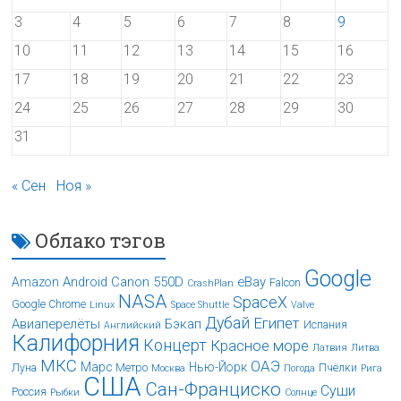
3
4
5
6
7
8
9
10
11
12
13
14
15
16
17
18
19
20
21
22
23
24
25
26
27
28
29
30
31
« Сен
Ноя »
Облако тэгов
Google
Android
Canon 550D
eBay
Amazon
Falcon
CrashPlan
NASA
SpaceX
Google Chrome
Linux
Space Shuttle
Valve
Дубай
Египет
Авиаперелёты
Бэкап
Испания
Английский
Калифорния
Концерт
Красное море
Латвия
Литва
МКС
ОАЭ
Марс
Нью-Йорк
Луна
Метро
Пчёлки
Москва
Погода
Рига
США
Сан-Франциско
Суши
Россия
Рыбки
Солнце