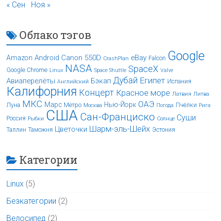
« Сен
Ноя »
Облако тэгов
Google
Android
Canon 550D
eBay
Amazon
Falcon
CrashPlan
NASA
SpaceX
Google Chrome
Linux
Space Shuttle
Valve
Дубай
Египет
Авиаперелёты
Бэкап
Испания
Английский
Калифорния
Концерт
Красное море
Латвия
Литва
МКС
ОАЭ
Марс
Нью-Йорк
Луна
Метро
Пчёлки
Москва
Погода
Рига
США
Сан-Франциско
Суши
Россия
Рыбки
Солнце
Шарм-эль-Шейх
Цветочки
Таллин
Таможня
Эстония
Категории
Linux
(5)
Безкатегории
(2)
Велосипед
(2)