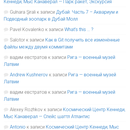
Кеннеди, Мыс Канаверал — Парк ракет, Экскурсия
Gulnara Şirali
к записи
Дубай. Часть 7 – Аквариум и
Подводный зоопарк в Дубай Молл
Pavel Kovalenko
к записи
What’s this … ?
Salotor
к записи
Как в Git получить все изменённые
файлы между двумя коммитами
вадим евстратов
к записи
Рига — военный музей
Латвии
Andrew Kushnerov
к записи
Рига — военный музей
Латвии
вадим евстратов
к записи
Рига — военный музей
Латвии
Alexey Rozhkov
к записи
Космический Центр Кеннеди,
Мыс Канаверал — Спейс шаттл Атлантис
Antonio
к записи
Космический Центр Кеннеди, Мыс