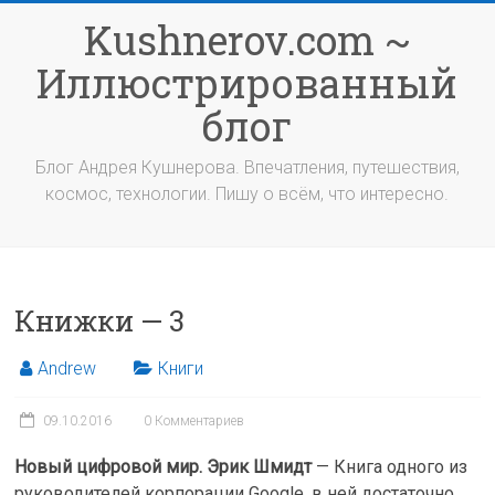
Перейти
Kushnerov.com ~
к
содержимому
Иллюстрированный
блог
Блог Андрея Кушнерова. Впечатления, путешествия,
космос, технологии. Пишу о всём, что интересно.
Книжки — 3
Andrew
Книги
09.10.2016
0 Комментариев
Новый цифровой мир. Эрик Шмидт
— Книга одного из
руководителей корпорации Google, в ней достаточно