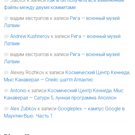
Salotor
к записи
Как в Git получить все изменённые
файлы между двумя коммитами
вадим евстратов
к записи
Рига — военный музей
Латвии
Andrew Kushnerov
к записи
Рига — военный музей
Латвии
вадим евстратов
к записи
Рига — военный музей
Латвии
Alexey Rozhkov
к записи
Космический Центр Кеннеди,
Мыс Канаверал — Спейс шаттл Атлантис
Antonio
к записи
Космический Центр Кеннеди, Мыс
Канаверал — Сатурн 5, лунная программа Аполлон
Alex Zubkov
к записи
Googleplex — кампус Google в
Маунтин-Вью. Часть 1