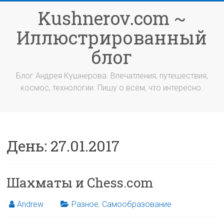
Перейти
Kushnerov.com ~
к
содержимому
Иллюстрированный
блог
Блог Андрея Кушнерова. Впечатления, путешествия,
космос, технологии. Пишу о всём, что интересно.
День:
27.01.2017
Шахматы и Chess.com
Andrew
Разное
,
Самообразование