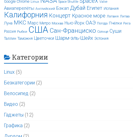
NASA
SpaceX
Google Chrome
Linux
Space Shuttle
Valve
Дубай
Египет
Авиаперелёты
Бэкап
Испания
Английский
Калифорния
Концерт
Красное море
Латвия
Литва
МКС
ОАЭ
Марс
Нью-Йорк
Луна
Метро
Пчёлки
Москва
Погода
Рига
США
Сан-Франциско
Суши
Россия
Рыбки
Солнце
Шарм-эль-Шейх
Цветочки
Таллин
Таможня
Эстония
Категории
Linux
(5)
Безкатегории
(2)
Велосипед
(2)
Видео
(2)
Гаджеты
(12)
Графика
(2)
Дурдом
(2)