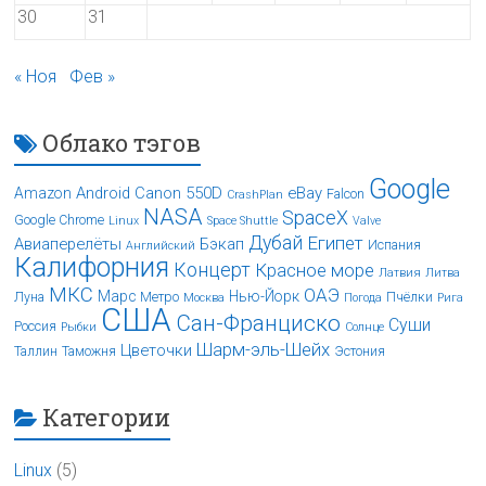
30
31
« Ноя
Фев »
Облако тэгов
Google
Android
Canon 550D
eBay
Amazon
Falcon
CrashPlan
NASA
SpaceX
Google Chrome
Linux
Space Shuttle
Valve
Дубай
Египет
Авиаперелёты
Бэкап
Испания
Английский
Калифорния
Концерт
Красное море
Латвия
Литва
МКС
ОАЭ
Марс
Нью-Йорк
Луна
Метро
Пчёлки
Москва
Погода
Рига
США
Сан-Франциско
Суши
Россия
Рыбки
Солнце
Шарм-эль-Шейх
Цветочки
Таллин
Таможня
Эстония
Категории
Linux
(5)