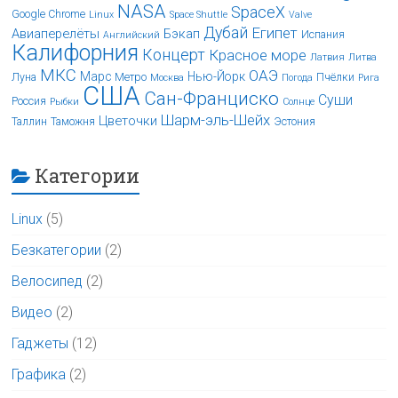
NASA
SpaceX
Google Chrome
Linux
Space Shuttle
Valve
Дубай
Египет
Авиаперелёты
Бэкап
Испания
Английский
Калифорния
Концерт
Красное море
Латвия
Литва
МКС
ОАЭ
Марс
Нью-Йорк
Луна
Метро
Пчёлки
Москва
Погода
Рига
США
Сан-Франциско
Суши
Россия
Рыбки
Солнце
Шарм-эль-Шейх
Цветочки
Таллин
Таможня
Эстония
Категории
Linux
(5)
Безкатегории
(2)
Велосипед
(2)
Видео
(2)
Гаджеты
(12)
Графика
(2)