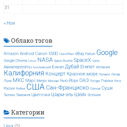
31
« Ноя
Облако тэгов
Google
Android
Canon 550D
eBay
Amazon
Falcon
CrashPlan
NASA
SpaceX
Google Chrome
Linux
Space Shuttle
Valve
Дубай
Египет
Авиаперелёты
Бэкап
Испания
Английский
Калифорния
Концерт
Красное море
Латвия
Литва
МКС
ОАЭ
Марс
Нью-Йорк
Луна
Метро
Пчёлки
Москва
Погода
Рига
США
Сан-Франциско
Суши
Россия
Рыбки
Солнце
Шарм-эль-Шейх
Цветочки
Таллин
Таможня
Эстония
Категории
Linux
(5)