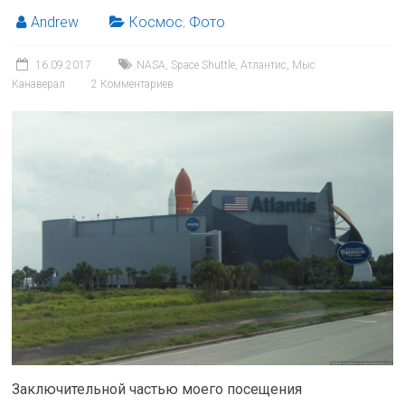
Andrew
Космос
,
Фото
16.09.2017
NASA
,
Space Shuttle
,
Атлантис
,
Мыс
Канаверал
2 Комментариев
Заключительной частью моего посещения