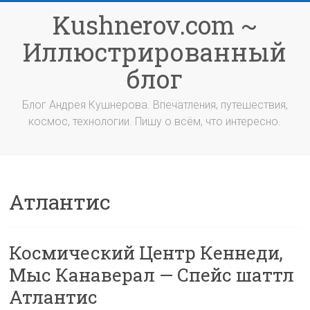
Перейти
Kushnerov.com ~
к
содержимому
Иллюстрированный
блог
Блог Андрея Кушнерова. Впечатления, путешествия,
космос, технологии. Пишу о всём, что интересно.
Атлантис
Космический Центр Кеннеди,
Мыс Канаверал — Спейс шаттл
Атлантис