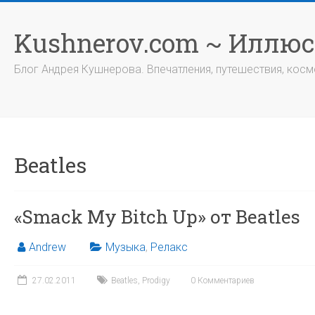
Перейти
к
Kushnerov.com ~ Иллю
содержимому
Блог Андрея Кушнерова. Впечатления, путешествия, космо
Beatles
«Smack My Bitch Up» от Beatles
Andrew
Музыка
,
Релакс
27.02.2011
Beatles
,
Prodigy
0 Комментариев