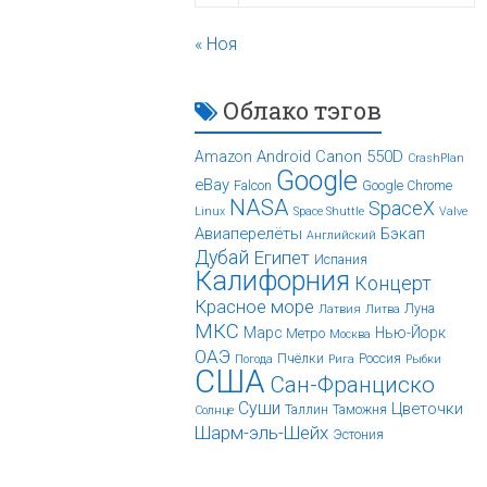
« Ноя
Облако тэгов
Android
Canon 550D
Amazon
CrashPlan
Google
eBay
Falcon
Google Chrome
NASA
SpaceX
Linux
Space Shuttle
Valve
Авиаперелёты
Бэкап
Английский
Дубай
Египет
Испания
Калифорния
Концерт
Красное море
Луна
Латвия
Литва
МКС
Марс
Нью-Йорк
Метро
Москва
ОАЭ
Пчёлки
Россия
Погода
Рига
Рыбки
США
Сан-Франциско
Суши
Цветочки
Таллин
Таможня
Солнце
Шарм-эль-Шейх
Эстония