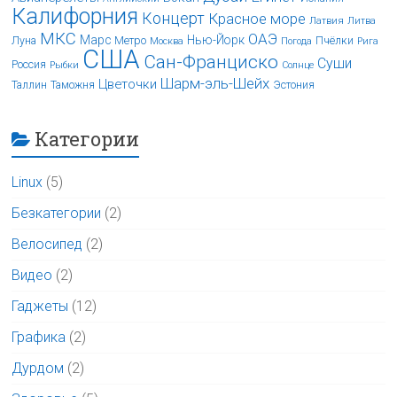
Калифорния
Концерт
Красное море
Латвия
Литва
МКС
ОАЭ
Марс
Нью-Йорк
Луна
Метро
Пчёлки
Москва
Погода
Рига
США
Сан-Франциско
Суши
Россия
Рыбки
Солнце
Шарм-эль-Шейх
Цветочки
Таллин
Таможня
Эстония
Категории
Linux
(5)
Безкатегории
(2)
Велосипед
(2)
Видео
(2)
Гаджеты
(12)
Графика
(2)
Дурдом
(2)