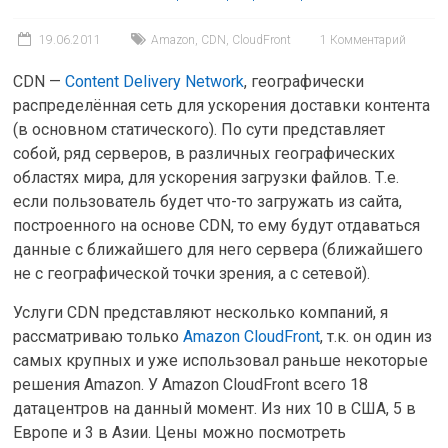
19.06.2011
Amazon
,
CDN
,
CloudFront
1 Комментарий
CDN —
Content Delivery Network
, географически
распределённая сеть для ускорения доставки контента
(в основном статического). По сути представляет
собой, ряд серверов, в различных географических
областях мира, для ускорения загрузки файлов. Т.е.
если пользователь будет что-то загружать из сайта,
построенного на основе CDN, то ему будут отдаваться
данные с ближайшего для него сервера (ближайшего
не с географической точки зрения, а с сетевой).
Услуги CDN представляют несколько компаний, я
рассматриваю только
Amazon CloudFront
, т.к. он один из
самых крупных и уже использовал раньше некоторые
решения Amazon. У Amazon CloudFront всего 18
датацентров на данный момент. Из них 10 в США, 5 в
Европе и 3 в Азии. Цены можно посмотреть