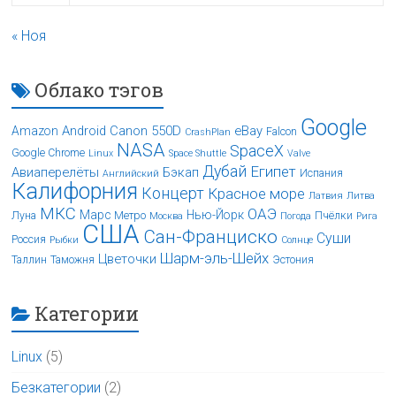
« Ноя
Облако тэгов
Google
Android
Canon 550D
eBay
Amazon
Falcon
CrashPlan
NASA
SpaceX
Google Chrome
Linux
Space Shuttle
Valve
Дубай
Египет
Авиаперелёты
Бэкап
Испания
Английский
Калифорния
Концерт
Красное море
Латвия
Литва
МКС
ОАЭ
Марс
Нью-Йорк
Луна
Метро
Пчёлки
Москва
Погода
Рига
США
Сан-Франциско
Суши
Россия
Рыбки
Солнце
Шарм-эль-Шейх
Цветочки
Таллин
Таможня
Эстония
Категории
Linux
(5)
Безкатегории
(2)