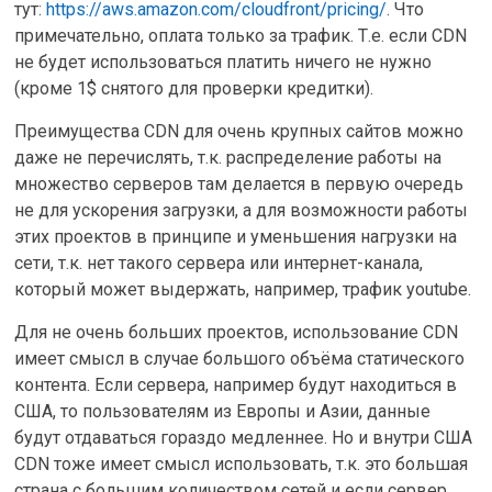
тут:
https://aws.amazon.com/cloudfront/pricing/
. Что
примечательно, оплата только за трафик. Т.е. если CDN
не будет использоваться платить ничего не нужно
(кроме 1$ снятого для проверки кредитки).
Преимущества CDN для очень крупных сайтов можно
даже не перечислять, т.к. распределение работы на
множество серверов там делается в первую очередь
не для ускорения загрузки, а для возможности работы
этих проектов в принципе и уменьшения нагрузки на
сети, т.к. нет такого сервера или интернет-канала,
который может выдержать, например, трафик youtube.
Для не очень больших проектов, использование CDN
имеет смысл в случае большого объёма статического
контента. Если сервера, например будут находиться в
США, то пользователям из Европы и Азии, данные
будут отдаваться гораздо медленнее. Но и внутри США
CDN тоже имеет смысл использовать, т.к. это большая
страна с большим количеством сетей и если сервер