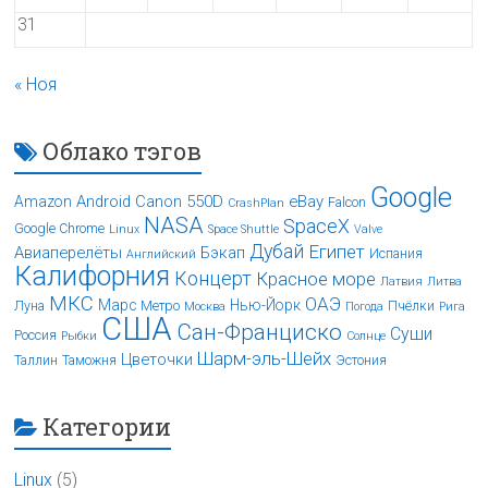
31
« Ноя
Облако тэгов
Google
Android
Canon 550D
eBay
Amazon
Falcon
CrashPlan
NASA
SpaceX
Google Chrome
Linux
Space Shuttle
Valve
Дубай
Египет
Авиаперелёты
Бэкап
Испания
Английский
Калифорния
Концерт
Красное море
Латвия
Литва
МКС
ОАЭ
Марс
Нью-Йорк
Луна
Метро
Пчёлки
Москва
Погода
Рига
США
Сан-Франциско
Суши
Россия
Рыбки
Солнце
Шарм-эль-Шейх
Цветочки
Таллин
Таможня
Эстония
Категории
Linux
(5)