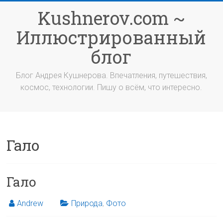
Перейти
Kushnerov.com ~
к
содержимому
Иллюстрированный
блог
Блог Андрея Кушнерова. Впечатления, путешествия,
космос, технологии. Пишу о всём, что интересно.
Гало
Гало
Andrew
Природа
,
Фото