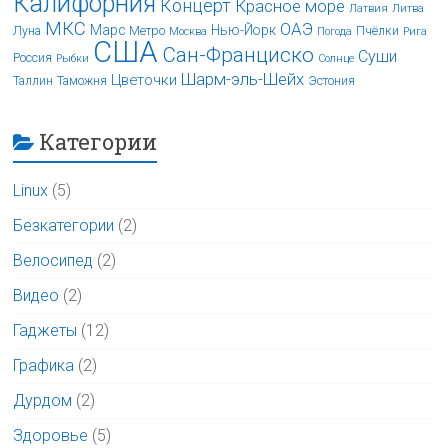
Калифорния
Концерт
Красное море
Латвия
Литва
МКС
ОАЭ
Марс
Нью-Йорк
Луна
Метро
Пчёлки
Москва
Погода
Рига
США
Сан-Франциско
Суши
Россия
Рыбки
Солнце
Шарм-эль-Шейх
Цветочки
Таллин
Таможня
Эстония
Категории
Linux
(5)
Безкатегории
(2)
Велосипед
(2)
Видео
(2)
Гаджеты
(12)
Графика
(2)
Дурдом
(2)
Здоровье
(5)