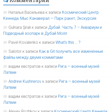
Наталья Васильева
к записи
Космический Центр
Кеннеди, Мыс Канаверал — Парк ракет, Экскурсия
Gulnara Şirali
к записи
Дубай. Часть 7 – Аквариум и
Подводный зоопарк в Дубай Молл
Pavel Kovalenko
к записи
What’s this … ?
Salotor
к записи
Как в Git получить все изменённые
файлы между двумя коммитами
вадим евстратов
к записи
Рига — военный музей
Латвии
Andrew Kushnerov
к записи
Рига — военный музей
Латвии
вадим евстратов
к записи
Рига — военный музей
Латвии
Alexey Rozhkov
к записи
Космический Центр Кеннеди,